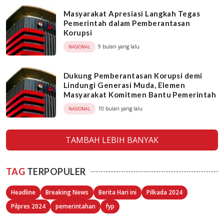
Masyarakat Apresiasi Langkah Tegas
Pemerintah dalam Pemberantasan
Korupsi
9 bulan yang lalu
NASIONAL
Dukung Pemberantasan Korupsi demi
Lindungi Generasi Muda, Elemen
Masyarakat Komitmen Bantu Pemerintah
10 bulan yang lalu
NASIONAL
TAMBAH LEBIH BANYAK
TAG
TERPOPULER
Headline
Breaking News
Berita Hari ini
Pilkada 2024
Pilpres 2024
pemerintahan
fyp