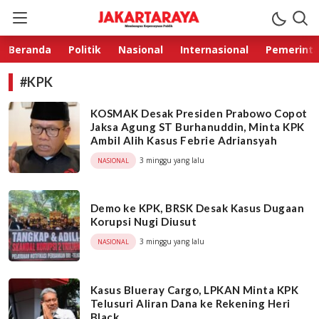
Jakarta Raya
Membangun Kepercayaan Publik
Beranda
Politik
Nasional
Internasional
Pemerint
#KPK
KOSMAK Desak Presiden Prabowo Copot
Jaksa Agung ST Burhanuddin, Minta KPK
Ambil Alih Kasus Febrie Adriansyah
3 minggu yang lalu
NASIONAL
Demo ke KPK, BRSK Desak Kasus Dugaan
Korupsi Nugi Diusut
3 minggu yang lalu
NASIONAL
Kasus Blueray Cargo, LPKAN Minta KPK
Telusuri Aliran Dana ke Rekening Heri
Black