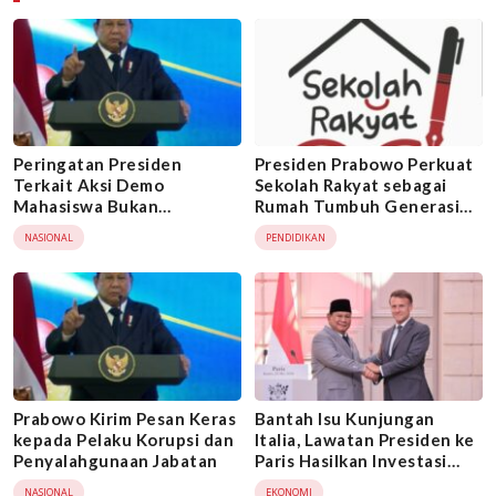
Peringatan Presiden
Presiden Prabowo Perkuat
Terkait Aksi Demo
Sekolah Rakyat sebagai
Mahasiswa Bukan
Rumah Tumbuh Generasi
Membatasi Hak
Unggul
NASIONAL
PENDIDIKAN
Berpendapat
Prabowo Kirim Pesan Keras
Bantah Isu Kunjungan
kepada Pelaku Korupsi dan
Italia, Lawatan Presiden ke
Penyalahgunaan Jabatan
Paris Hasilkan Investasi
Besar
NASIONAL
EKONOMI