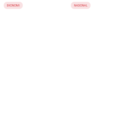
dalam Meningkatkan Daya
EKONOMI
NASIONAL
Saing UMKM