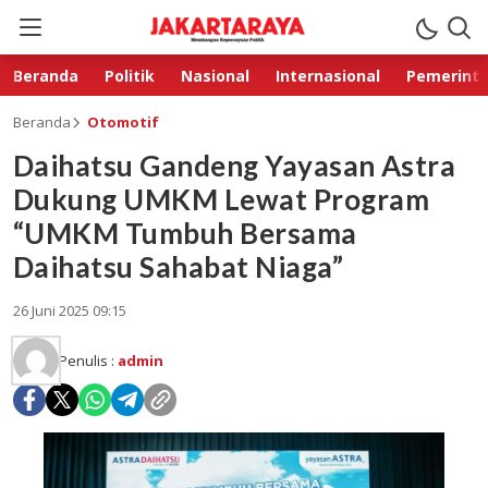
Beranda
Politik
Nasional
Internasional
Pemerint
Beranda
Otomotif
Daihatsu Gandeng Yayasan Astra
Dukung UMKM Lewat Program
“UMKM Tumbuh Bersama
Daihatsu Sahabat Niaga”
26 Juni 2025 09:15
Penulis :
admin