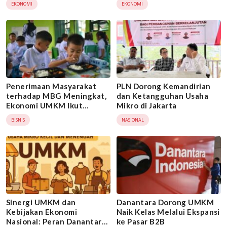
EKONOMI
EKONOMI
Penerimaan Masyarakat
PLN Dorong Kemandirian
terhadap MBG Meningkat,
dan Ketangguhan Usaha
Ekonomi UMKM Ikut
Mikro di Jakarta
Terdongkrak
BISNIS
NASIONAL
Sinergi UMKM dan
Danantara Dorong UMKM
Kebijakan Ekonomi
Naik Kelas Melalui Ekspansi
Nasional: Peran Danantara
ke Pasar B2B