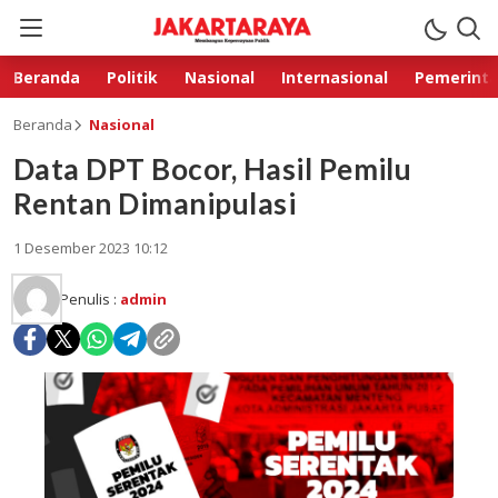
Beranda
Politik
Nasional
Internasional
Pemerint
Beranda
Nasional
Data DPT Bocor, Hasil Pemilu
Rentan Dimanipulasi
1 Desember 2023 10:12
Penulis :
admin