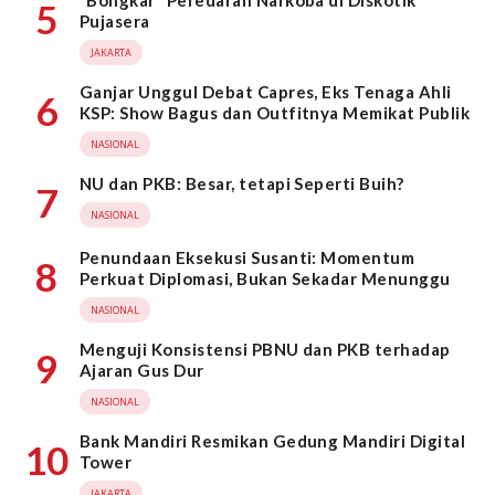
“Bongkar” Peredaran Narkoba di Diskotik
5
Pujasera
JAKARTA
Ganjar Unggul Debat Capres, Eks Tenaga Ahli
6
KSP: Show Bagus dan Outfitnya Memikat Publik
NASIONAL
NU dan PKB: Besar, tetapi Seperti Buih?
7
NASIONAL
Penundaan Eksekusi Susanti: Momentum
8
Perkuat Diplomasi, Bukan Sekadar Menunggu
NASIONAL
Menguji Konsistensi PBNU dan PKB terhadap
9
Ajaran Gus Dur
NASIONAL
Bank Mandiri Resmikan Gedung Mandiri Digital
10
Tower
JAKARTA