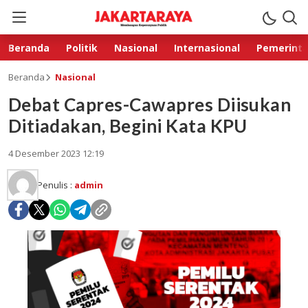
Beranda
Politik
Nasional
Internasional
Pemerint
Beranda
Nasional
Debat Capres-Cawapres Diisukan
Ditiadakan, Begini Kata KPU
4 Desember 2023 12:19
Penulis :
admin