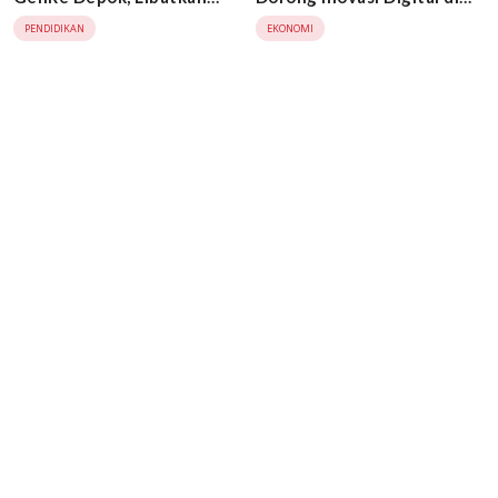
Remaja Cegah Stunting
Dunia Pendidikan
PENDIDIKAN
EKONOMI
Sejak Dini