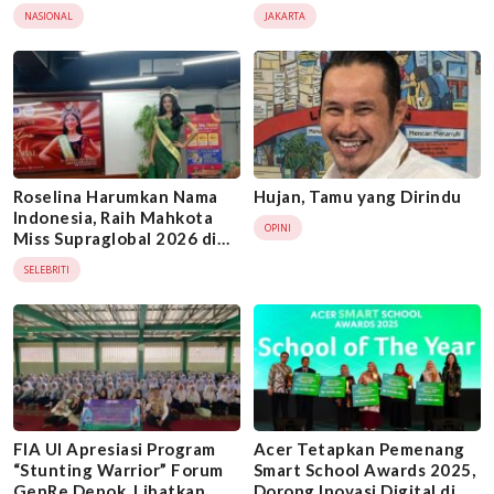
Maraknya Hoaks
Nindya Karya
NASIONAL
JAKARTA
Roselina Harumkan Nama
Hujan, Tamu yang Dirindu
Indonesia, Raih Mahkota
OPINI
Miss Supraglobal 2026 di
India
SELEBRITI
FIA UI Apresiasi Program
Acer Tetapkan Pemenang
“Stunting Warrior” Forum
Smart School Awards 2025,
GenRe Depok, Libatkan
Dorong Inovasi Digital di