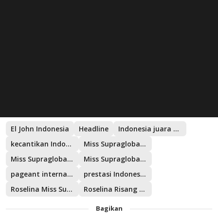
El John Indonesia
Headline
Indonesia juara dunia
kecantikan Indonesia mendunia
Miss Supraglobal 2026
Miss Supraglobal India
Miss Supraglobal Indonesia
pageant internasional
prestasi Indonesia di ajang kecantikan
Roselina Miss Supraglobal
Roselina Risang Sekar Limbangsari
Bagikan