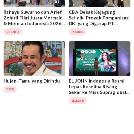
Rahayu Suwarno dan Arief
CBA Desak Kejagung
Zohiril Fikri Juara Mermaid
Selidiki Proyek Pompanisasi
& Merman Indonesia 2026,
DKI yang Digarap PT
Angkat Isu Pariwisata
Nindya Karya
SELEBRITI
JAKARTA
Bahari
Hujan, Tamu yang Dirindu
EL JOHN Indonesia Resmi
Lepas Roselina Risang
OPINI
Sekar ke Miss Supraglobal
2026 di India
SELEBRITI