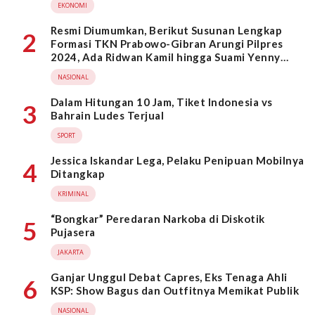
EKONOMI
Resmi Diumumkan, Berikut Susunan Lengkap
2
Formasi TKN Prabowo-Gibran Arungi Pilpres
2024, Ada Ridwan Kamil hingga Suami Yenny
Wahid
NASIONAL
Dalam Hitungan 10 Jam, Tiket Indonesia vs
3
Bahrain Ludes Terjual
SPORT
Jessica Iskandar Lega, Pelaku Penipuan Mobilnya
4
Ditangkap
KRIMINAL
“Bongkar” Peredaran Narkoba di Diskotik
5
Pujasera
JAKARTA
Ganjar Unggul Debat Capres, Eks Tenaga Ahli
6
KSP: Show Bagus dan Outfitnya Memikat Publik
NASIONAL