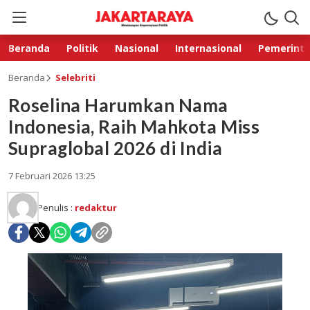
Beranda
Politik
Nasional
Internasional
Pemerint
Beranda
Selebriti
Roselina Harumkan Nama
Indonesia, Raih Mahkota Miss
Supraglobal 2026 di India
7 Februari 2026 13:25
Penulis :
redaktur