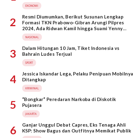
EKONOMI
Resmi Diumumkan, Berikut Susunan Lengkap
2
Formasi TKN Prabowo-Gibran Arungi Pilpres
2024, Ada Ridwan Kamil hingga Suami Yenny
Wahid
NASIONAL
Dalam Hitungan 10 Jam, Tiket Indonesia vs
3
Bahrain Ludes Terjual
SPORT
Jessica Iskandar Lega, Pelaku Penipuan Mobilnya
4
Ditangkap
KRIMINAL
“Bongkar” Peredaran Narkoba di Diskotik
5
Pujasera
JAKARTA
Ganjar Unggul Debat Capres, Eks Tenaga Ahli
6
KSP: Show Bagus dan Outfitnya Memikat Publik