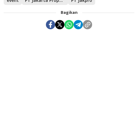
event
PT Jakarta Propertindo
PT Jakpro
Bagikan