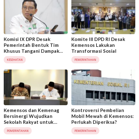
Komisi IX DPR Desak
Komite III DPD RI Desak
Pemerintah Bentuk Tim
Kemensos Lakukan
Khusus Tangani Dampak
Transformasi Sosial
Penonaktifan 11 Juta
KESEHATAN
PEMERINTAHAN
Peserta PBI BPJS
Kemensos dan Kemenag
Kontroversi Pembelian
Bersinergi Wujudkan
Mobil Mewah di Kemensos:
Sekolah Rakyat untuk
Perlukah Diperiksa?
Pengentasan Kemiskinan
PEMERINTAHAN
PEMERINTAHAN