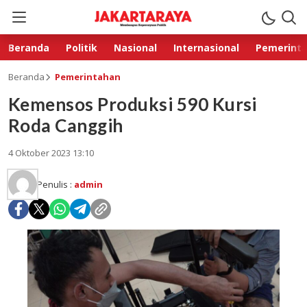
Beranda
Politik
Nasional
Internasional
Pemerint
Beranda
Pemerintahan
Kemensos Produksi 590 Kursi
Roda Canggih
4 Oktober 2023 13:10
Penulis :
admin