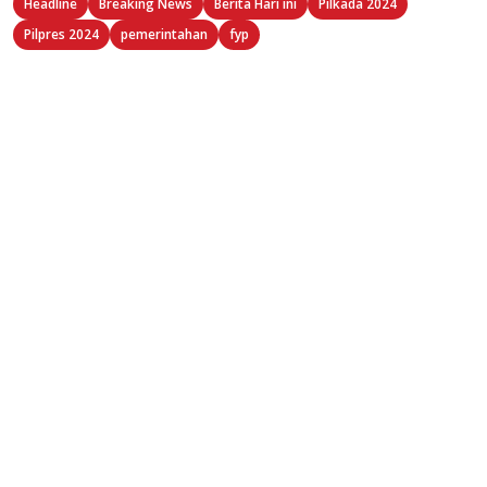
Headline
Breaking News
Berita Hari ini
Pilkada 2024
Pilpres 2024
pemerintahan
fyp