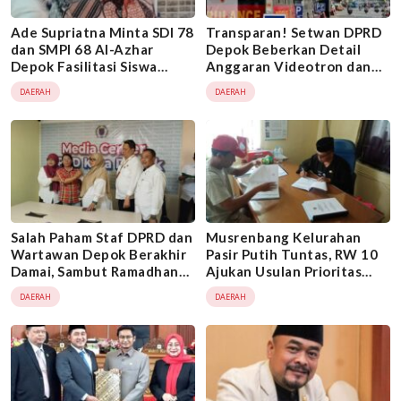
Ade Supriatna Minta SDI 78
Transparan! Setwan DPRD
dan SMPI 68 Al-Azhar
Depok Beberkan Detail
Depok Fasilitasi Siswa
Anggaran Videotron dan
Kurang Mampu
Pamdal 2026
DAERAH
DAERAH
Salah Paham Staf DPRD dan
Musrenbang Kelurahan
Wartawan Depok Berakhir
Pasir Putih Tuntas, RW 10
Damai, Sambut Ramadhan
Ajukan Usulan Prioritas
dengan Saling Memaafkan
Infrastruktur dan
DAERAH
DAERAH
Kesehatan