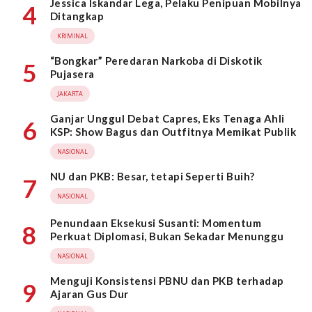
Jessica Iskandar Lega, Pelaku Penipuan Mobilnya
4
Ditangkap
KRIMINAL
“Bongkar” Peredaran Narkoba di Diskotik
5
Pujasera
JAKARTA
Ganjar Unggul Debat Capres, Eks Tenaga Ahli
6
KSP: Show Bagus dan Outfitnya Memikat Publik
NASIONAL
NU dan PKB: Besar, tetapi Seperti Buih?
7
NASIONAL
Penundaan Eksekusi Susanti: Momentum
8
Perkuat Diplomasi, Bukan Sekadar Menunggu
NASIONAL
Menguji Konsistensi PBNU dan PKB terhadap
9
Ajaran Gus Dur