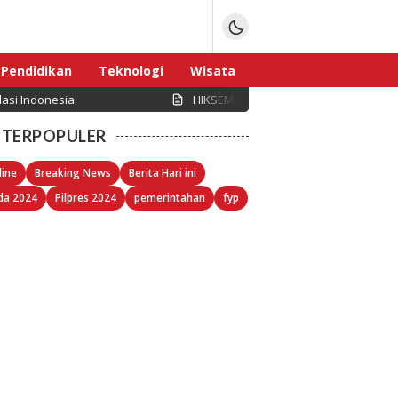
Pendidikan
Teknologi
Wisata
asi Indonesia
HIKSEMI Perkuat Infrastruktur Data C
Sport
TERPOPULER
line
Breaking News
Berita Hari ini
da 2024
Pilpres 2024
pemerintahan
fyp