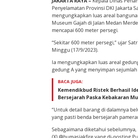
JAKARTA RAYA –
Kepala Dinas Pena
Penyelamatan Provinsi DKI Jakarta S
mengungkapkan luas areal banguna
Museum Gajah di Jalan Medan Merdek
mencapai 600 meter persegi.
“Sekitar 600 meter persegi,” ujar Satr
Minggu (17/9/2023).
Ia mengungkapkan luas areal gedun
gedung A yang menyimpan sejumlah 
BACA JUGA:
Kemendikbud Ristek Berhasil Ide
Bersejarah Paska Kebakaran M
“Untuk detail barang di dalamnya bel
yang pasti benda bersejarah pameran,
Sebagaimana diketahui sebelumnya, a
(X) @humasjakfire yang di-posting Pu