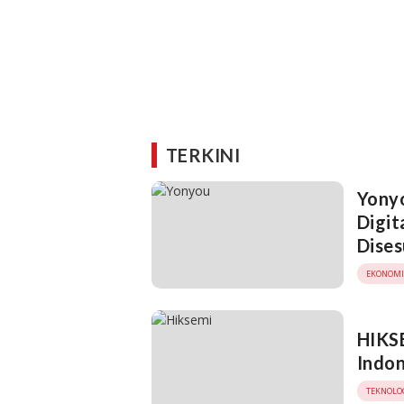
TERKINI
Yony
Digit
Dises
EKONOMI
HIKSE
Indon
TEKNOLO