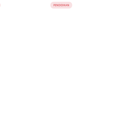
Merah
Prioritaskan Artefak
PENDIDIKAN