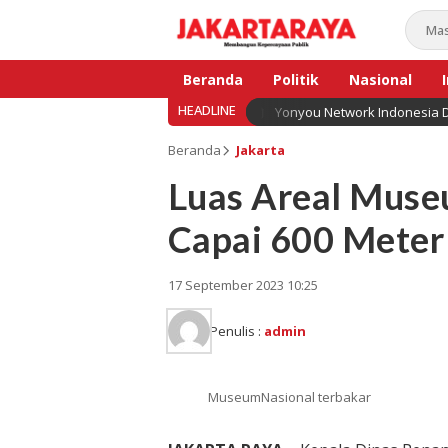
Beranda
Politik
Nasional
HEADLINE
Yonyou Network Indonesia D
Bisnis
Beranda
Jakarta
Luas Areal Muse
Capai 600 Meter
17 September 2023 10:25
Penulis :
admin
MuseumNasional terbakar