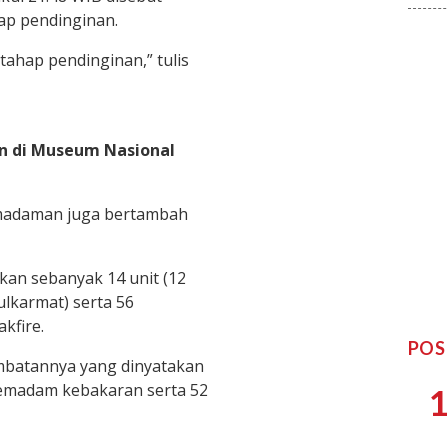
p pendinginan.
tahap pendinginan,” tulis
n di Museum Nasional
madaman juga bertambah
rkan sebanyak 14 unit (12
ulkarmat) serta 56
kfire.
POS
rambatannya yang dinyatakan
pemadam kebakaran serta 52
1