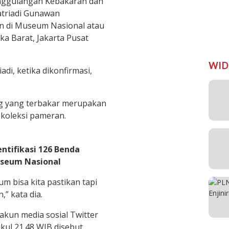
nggulangan Kebakaran dan
atriadi Gunawan
n di Museum Nasional atau
a Barat, Jakarta Pusat
WID
iadi, ketika dikonfirmasi,
g yang terbakar merupakan
koleksi pameran.
ntifikasi 126 Benda
useum Nasional
um bisa kita pastikan tapi
” kata dia.
kun media sosial Twitter
kul 21.48 WIB disebut