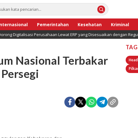
Internasional
Pemerintahan
Kesehatan
Kriminal
orong Digitalisasi Perusahaan Lewat ERP yang Disesuaikan dengan Regul
TAG
um Nasional Terbakar
Head
Pilka
 Persegi