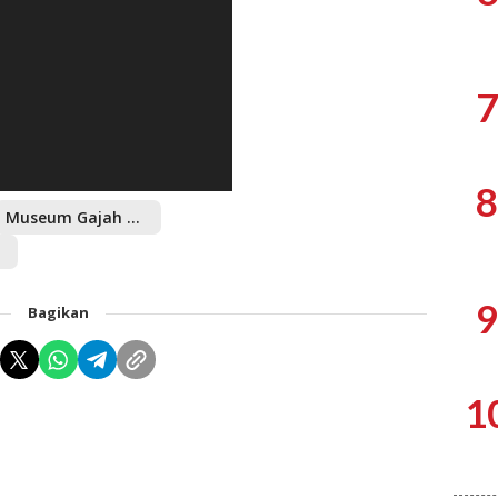
7
8
Museum Gajah Terbakar
ar
9
Bagikan
1