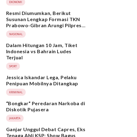
EKONOMI
Resmi Diumumkan, Berikut
Susunan Lengkap Formasi TKN
Prabowo-Gibran Arungi Pilpres
2024, Ada Ridwan Kamil hingga
NASIONAL
Suami Yenny Wahid
Dalam Hitungan 10 Jam, Tiket
Indonesia vs Bahrain Ludes
Terjual
SPORT
Jessica Iskandar Lega, Pelaku
Penipuan Mobilnya Ditangkap
KRIMINAL
“Bongkar” Peredaran Narkoba di
Diskotik Pujasera
JAKARTA
Ganjar Unggul Debat Capres, Eks
Tenaga Ahli KSP: Show Bagus