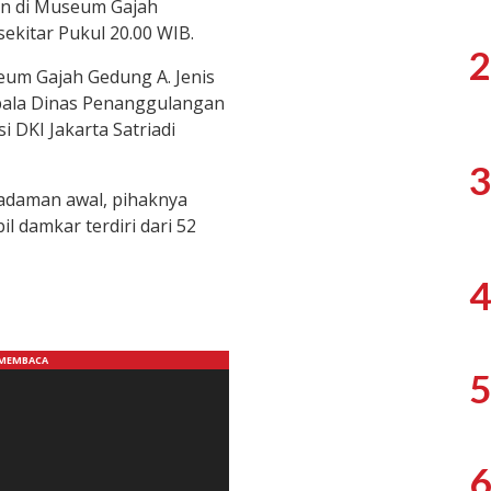
an di Museum Gajah
ekitar Pukul 20.00 WIB.
2
um Gajah Gedung A. Jenis
pala Dinas Penanggulangan
 DKI Jakarta Satriadi
3
adaman awal, pihaknya
l damkar terdiri dari 52
4
5
6