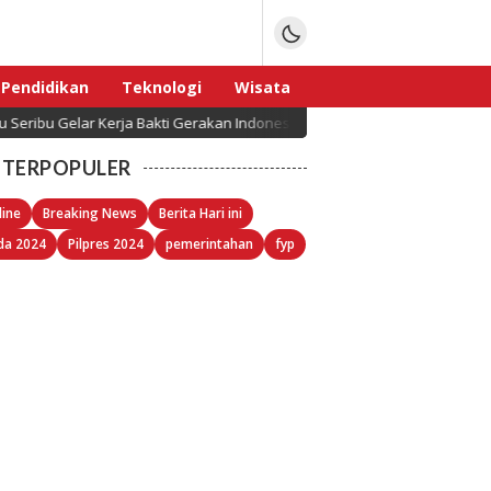
Pendidikan
Teknologi
Wisata
lar Kerja Bakti Gerakan Indonesia ASRI Langit Biru
Sport
TERPOPULER
line
Breaking News
Berita Hari ini
da 2024
Pilpres 2024
pemerintahan
fyp