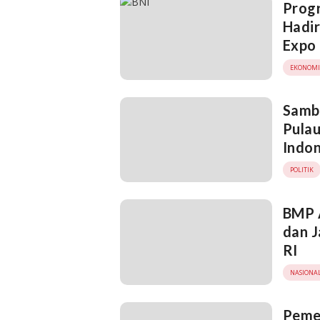
Progr
Hadir
Expo
EKONOMI
Samb
Pulau
Indon
POLITIK
BMP 
dan 
RI
NASIONA
Pemer