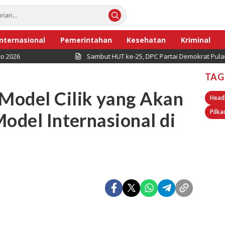
Internasional
Pemerintahan
Kesehatan
Kriminal
Sambut HUT ke-25, DPC Partai Demokrat Pulau Seribu Ge
TAG
Model Cilik yang Akan
Head
Pilka
Model Internasional di