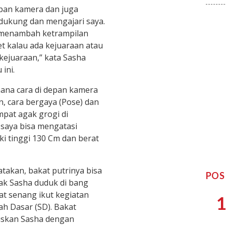
pan kamera dan juga
dukung dan mengajari saya.
k menambah ketrampilan
et kalau ada kejuaraan atau
kejuaraan,” kata Sasha
ini.
ana cara di depan kamera
n, cara bergaya (Pose) dan
pat agak grogi di
 saya bisa mengatasi
ki tinggi 130 Cm dan berat
takan, bakat putrinya bisa
POS
ejak Sasha duduk di bang
t senang ikut kegiatan
1
ah Dasar (SD). Bakat
ruskan Sasha dengan