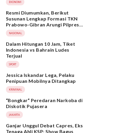
EKONOMI
Resmi Diumumkan, Berikut
Susunan Lengkap Formasi TKN
Prabowo-Gibran Arungi Pilpres
2024, Ada Ridwan Kamil hingga
NASIONAL
Suami Yenny Wahid
Dalam Hitungan 10 Jam, Tiket
Indonesia vs Bahrain Ludes
Terjual
SPORT
Jessica Iskandar Lega, Pelaku
Penipuan Mobilnya Ditangkap
KRIMINAL
“Bongkar” Peredaran Narkoba di
Diskotik Pujasera
JAKARTA
Ganjar Unggul Debat Capres, Eks
Tenaga Ahli KSP: Show Bagus