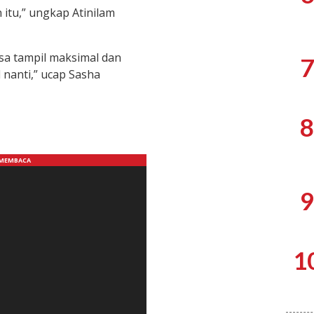
 itu,” ungkap Atinilam
sa tampil maksimal dan
7
 nanti,” ucap Sasha
8
9
1