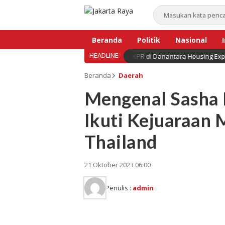
Beranda
Politik
Nasional
HEADLINE
h Diperkuat, BNI Hadirkan Solusi KPR di Danantara Housing Expo 2026
Bisnis
Beranda
Daerah
Mengenal Sasha 
Ikuti Kejuaraan 
Thailand
21 Oktober 2023 06:00
Penulis :
admin