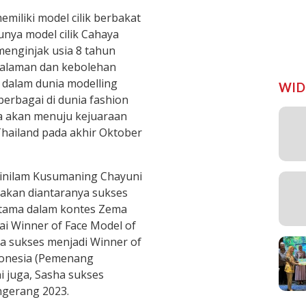
miliki model cilik berbakat
unya model cilik Cahaya
menginjak usia 8 tahun
alaman dan kebolehan
i dalam dunia modelling
WID
berbagai di dunia fashion
ga akan menuju kejuaraan
Thailand pada akhir Oktober
tinilam Kusumaning Chayuni
gakan diantaranya sukses
rtama dalam kontes Zema
ai Winner of Face Model of
a sukses menjadi Winner of
ndonesia (Pemenang
ni juga, Sasha sukses
ngerang 2023.