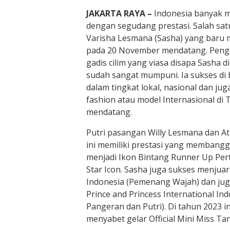
JAKARTA RAYA –
Indonesia banyak me
dengan segudang prestasi. Salah sat
Varisha Lesmana (Sasha) yang baru 
pada 20 November mendatang. Peng
gadis cilim yang viasa disapa Sasha d
sudah sangat mumpuni. Ia sukses di 
dalam tingkat lokal, nasional dan ju
fashion atau model Internasional di 
mendatang.
Putri pasangan Willy Lesmana dan A
ini memiliki prestasi yang membang
menjadi Ikon Bintang Runner Up Pe
Star Icon. Sasha juga sukses menjuar
Indonesia (Pemenang Wajah) dan jug
Prince and Princess International I
Pangeran dan Putri). Di tahun 2023 i
menyabet gelar Official Mini Miss Ta