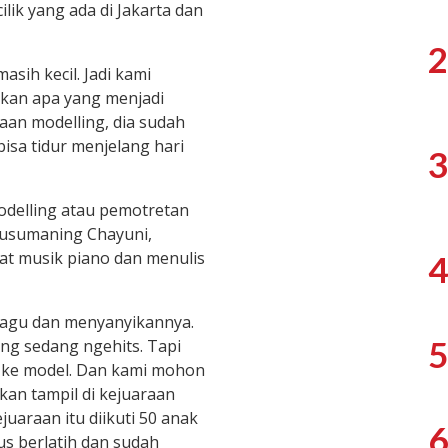
lik yang ada di Jakarta dan
2
sih kecil. Jadi kami
an apa yang menjadi
aan modelling, dia sudah
isa tidur menjelang hari
3
delling atau pemotretan
Kusumaning Chayuni,
at musik piano dan menulis
4
 lagu dan menyanyikannya.
5
g sedang ngehits. Tapi
h ke model. Dan kami mohon
akan tampil di kejuaraan
juaraan itu diikuti 50 anak
6
rus berlatih dan sudah