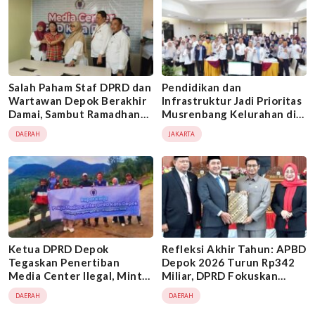
Salah Paham Staf DPRD dan
Pendidikan dan
Wartawan Depok Berakhir
Infrastruktur Jadi Prioritas
Damai, Sambut Ramadhan
Musrenbang Kelurahan di
dengan Saling Memaafkan
Jakarta Timur Tahun 2026
DAERAH
JAKARTA
Ketua DPRD Depok
Refleksi Akhir Tahun: APBD
Tegaskan Penertiban
Depok 2026 Turun Rp342
Media Center Ilegal, Minta
Miliar, DPRD Fokuskan
Oknum Wartawan Minta
Anggaran untuk
DAERAH
DAERAH
Maaf atas Pencatutan Logo
Kebutuhan Dasar dan