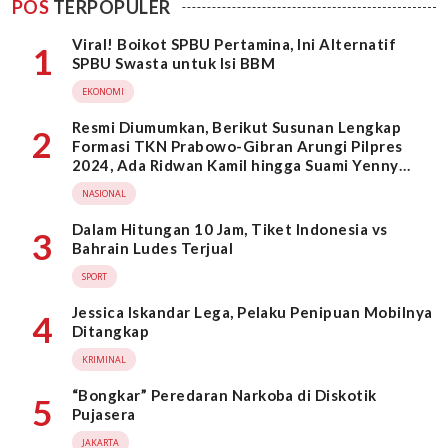
POS
TERPOPULER
Viral! Boikot SPBU Pertamina, Ini Alternatif
1
SPBU Swasta untuk Isi BBM
EKONOMI
Resmi Diumumkan, Berikut Susunan Lengkap
2
Formasi TKN Prabowo-Gibran Arungi Pilpres
2024, Ada Ridwan Kamil hingga Suami Yenny
Wahid
NASIONAL
Dalam Hitungan 10 Jam, Tiket Indonesia vs
3
Bahrain Ludes Terjual
SPORT
Jessica Iskandar Lega, Pelaku Penipuan Mobilnya
4
Ditangkap
KRIMINAL
“Bongkar” Peredaran Narkoba di Diskotik
5
Pujasera
JAKARTA