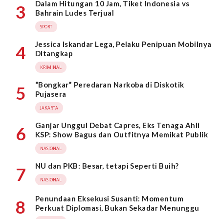
Dalam Hitungan 10 Jam, Tiket Indonesia vs
3
Bahrain Ludes Terjual
SPORT
Jessica Iskandar Lega, Pelaku Penipuan Mobilnya
4
Ditangkap
KRIMINAL
“Bongkar” Peredaran Narkoba di Diskotik
5
Pujasera
JAKARTA
Ganjar Unggul Debat Capres, Eks Tenaga Ahli
6
KSP: Show Bagus dan Outfitnya Memikat Publik
NASIONAL
NU dan PKB: Besar, tetapi Seperti Buih?
7
NASIONAL
Penundaan Eksekusi Susanti: Momentum
8
Perkuat Diplomasi, Bukan Sekadar Menunggu