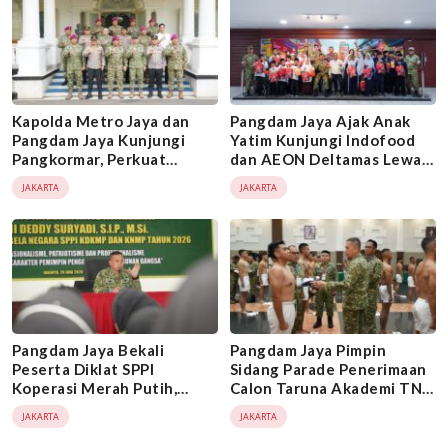
Kapolda Metro Jaya dan
Pangdam Jaya Ajak Anak
Pangdam Jaya Kunjungi
Yatim Kunjungi Indofood
Pangkormar, Perkuat
dan AEON Deltamas Lewat
Sinergi TNI-Polri Jaga
Senyum Jayakarta ke-2
JAKARTA
JAKARTA
Keamanan Jakarta
Pangdam Jaya Bekali
Pangdam Jaya Pimpin
Peserta Diklat SPPI
Sidang Parade Penerimaan
Koperasi Merah Putih,
Calon Taruna Akademi TNI
Tekankan Kepemimpinan
TA 2026
JAKARTA
JAKARTA
dan Pengabdian