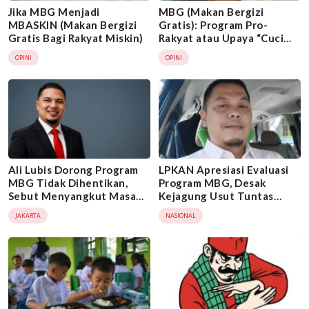
Jika MBG Menjadi
MBG (Makan Bergizi
MBASKIN (Makan Bergizi
Gratis): Program Pro-
Gratis Bagi Rakyat Miskin)
Rakyat atau Upaya “Cuci
Gudang” Barang Bukti
OPINI
OPINI
KERUGIAN NEGARA?
Ali Lubis Dorong Program
LPKAN Apresiasi Evaluasi
MBG Tidak Dihentikan,
Program MBG, Desak
Sebut Menyangkut Masa
Kejagung Usut Tuntas
Depan 62,4 Juta Anak
Dugaan Penyimpangan
JAKARTA
NASIONAL
Indonesia
Anggaran di BGN