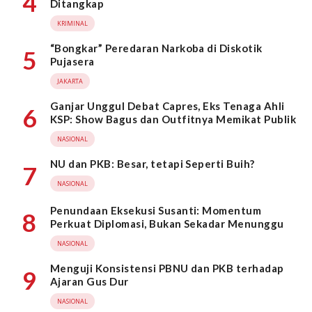
4
Ditangkap
KRIMINAL
“Bongkar” Peredaran Narkoba di Diskotik
5
Pujasera
JAKARTA
Ganjar Unggul Debat Capres, Eks Tenaga Ahli
6
KSP: Show Bagus dan Outfitnya Memikat Publik
NASIONAL
NU dan PKB: Besar, tetapi Seperti Buih?
7
NASIONAL
Penundaan Eksekusi Susanti: Momentum
8
Perkuat Diplomasi, Bukan Sekadar Menunggu
NASIONAL
Menguji Konsistensi PBNU dan PKB terhadap
9
Ajaran Gus Dur
NASIONAL