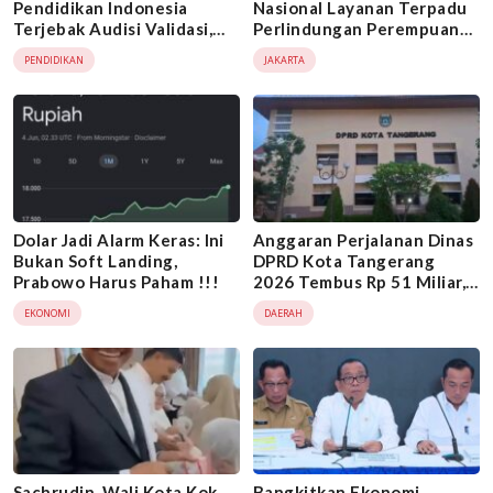
Pendidikan Indonesia
Nasional Layanan Terpadu
Terjebak Audisi Validasi,
Perlindungan Perempuan
Moral dan Ilmu Justru
dan Anak
PENDIDIKAN
JAKARTA
Tertinggal
Dolar Jadi Alarm Keras: Ini
Anggaran Perjalanan Dinas
Bukan Soft Landing,
DPRD Kota Tangerang
Prabowo Harus Paham !!!
2026 Tembus Rp 51 Miliar,
Jadi Sorotan di Tengah
EKONOMI
DAERAH
Kontroversi Tablet Mewah
Sachrudin, Wali Kota Kok
Bangkitkan Ekonomi