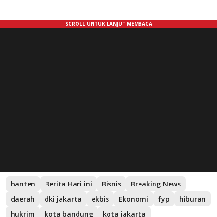
banten
Berita Hari ini
Bisnis
Breaking News
daerah
dki jakarta
ekbis
Ekonomi
fyp
hiburan
hukrim
kota bandung
kota jakarta