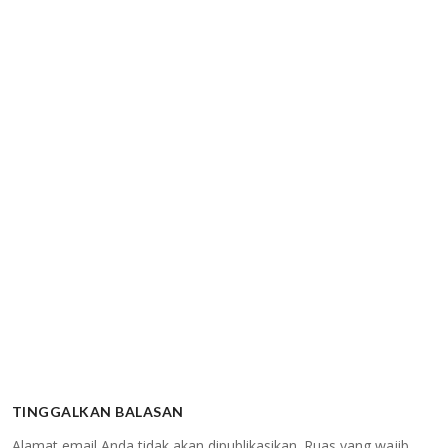
TINGGALKAN BALASAN
Alamat email Anda tidak akan dipublikasikan.
Ruas yang wajib