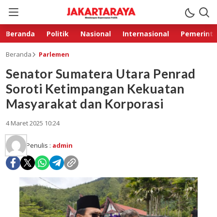
Beranda
Politik
Nasional
Internasional
Pemerint
Beranda
Parlemen
Senator Sumatera Utara Penrad
Soroti Ketimpangan Kekuatan
Masyarakat dan Korporasi
4 Maret 2025 10:24
Penulis :
admin