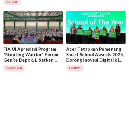
SELEBRITI
FIA UI Apresiasi Program
Acer Tetapkan Pemenang
“Stunting Warrior” Forum
Smart School Awards 2025,
GenRe Depok, Libatkan
Dorong Inovasi Digital di
Remaja Cegah Stunting
Dunia Pendidikan
PENDIDIKAN
EKONOMI
Sejak Dini