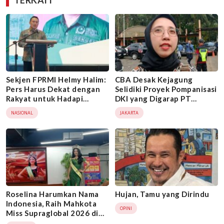
Sekjen FPRMI Helmy Halim:
CBA Desak Kejagung
Pers Harus Dekat dengan
Selidiki Proyek Pompanisasi
Rakyat untuk Hadapi
DKI yang Digarap PT
Maraknya Hoaks
Nindya Karya
NASIONAL
JAKARTA
Roselina Harumkan Nama
Hujan, Tamu yang Dirindu
Indonesia, Raih Mahkota
OPINI
Miss Supraglobal 2026 di
India