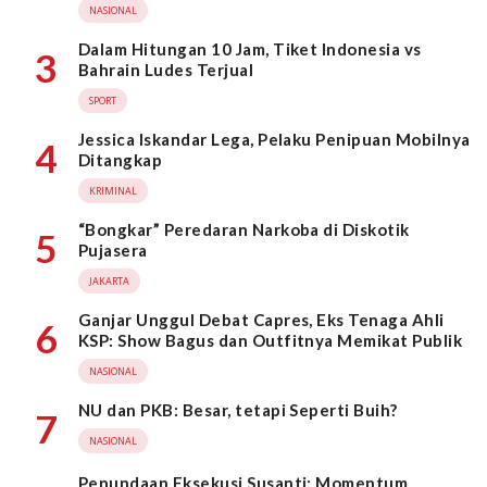
NASIONAL
Dalam Hitungan 10 Jam, Tiket Indonesia vs
3
Bahrain Ludes Terjual
SPORT
Jessica Iskandar Lega, Pelaku Penipuan Mobilnya
4
Ditangkap
KRIMINAL
“Bongkar” Peredaran Narkoba di Diskotik
5
Pujasera
JAKARTA
Ganjar Unggul Debat Capres, Eks Tenaga Ahli
6
KSP: Show Bagus dan Outfitnya Memikat Publik
NASIONAL
NU dan PKB: Besar, tetapi Seperti Buih?
7
NASIONAL
Penundaan Eksekusi Susanti: Momentum