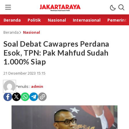
Beranda
Politik
Nasional
Internasional
Pemerint
Beranda
Nasional
Soal Debat Cawapres Perdana
Esok, TPN: Pak Mahfud Sudah
1.000% Siap
21 Desember 2023 15:15
Penulis :
admin