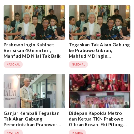
Prabowo Ingin Kabinet
Tegaskan Tak Akan Gabung
Berisikan 40 menteri,
ke Prabowo Gibran,
Mahfud MD Nilai Tak Baik
Mahfud MD Ingin
Meluruskan Hukum yang
NASIONAL
NASIONAL
Sedang Dirusak
Ganjar Kembali Tegaskan
Didepan Kapolda Metro
Tak Akan Gabung
dan Ketua TKN Prabowo
Pemerintahan Prabowo-
Gibran Rosan, Eki Pitung
Gibran
Ajak Masyarakat Betawi
NASIONAL
JAKARTA