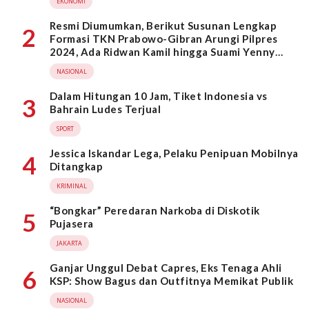
EKONOMI
Resmi Diumumkan, Berikut Susunan Lengkap
2
Formasi TKN Prabowo-Gibran Arungi Pilpres
2024, Ada Ridwan Kamil hingga Suami Yenny
Wahid
NASIONAL
Dalam Hitungan 10 Jam, Tiket Indonesia vs
3
Bahrain Ludes Terjual
SPORT
Jessica Iskandar Lega, Pelaku Penipuan Mobilnya
4
Ditangkap
KRIMINAL
“Bongkar” Peredaran Narkoba di Diskotik
5
Pujasera
JAKARTA
Ganjar Unggul Debat Capres, Eks Tenaga Ahli
6
KSP: Show Bagus dan Outfitnya Memikat Publik
NASIONAL