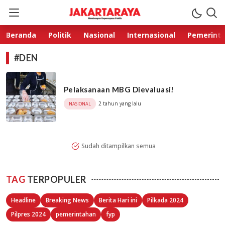
Jakarta Raya
Membangun Kepercayaan Publik
Beranda
Politik
Nasional
Internasional
Pemerint
#DEN
Pelaksanaan MBG Dievaluasi!
2 tahun yang lalu
NASIONAL
Sudah ditampilkan semua
TAG
TERPOPULER
Headline
Breaking News
Berita Hari ini
Pilkada 2024
Pilpres 2024
pemerintahan
fyp