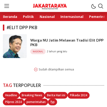
Jakarta Raya
Membangun Kepercayaan Publik
Beranda
Politik
Nasional
Internasional
Pemerint
#ELIT DPP PKB
Warga NU Jatim Melawan Tradisi Elit DPP
PKB
2 tahun yang lalu
NASIONAL
Sudah ditampilkan semua
TAG
TERPOPULER
Headline
Breaking News
Berita Hari ini
Pilkada 2024
Pilpres 2024
pemerintahan
fyp