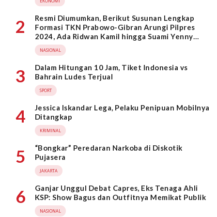
EKONOMI
Resmi Diumumkan, Berikut Susunan Lengkap
2
Formasi TKN Prabowo-Gibran Arungi Pilpres
2024, Ada Ridwan Kamil hingga Suami Yenny
Wahid
NASIONAL
Dalam Hitungan 10 Jam, Tiket Indonesia vs
3
Bahrain Ludes Terjual
SPORT
Jessica Iskandar Lega, Pelaku Penipuan Mobilnya
4
Ditangkap
KRIMINAL
“Bongkar” Peredaran Narkoba di Diskotik
5
Pujasera
JAKARTA
Ganjar Unggul Debat Capres, Eks Tenaga Ahli
6
KSP: Show Bagus dan Outfitnya Memikat Publik
NASIONAL