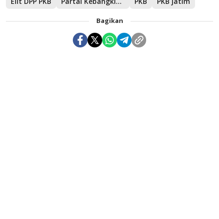
Elit DPP PKB
Partai Kebangkitan Bangsa
PKB
PKB jatim
Bagikan