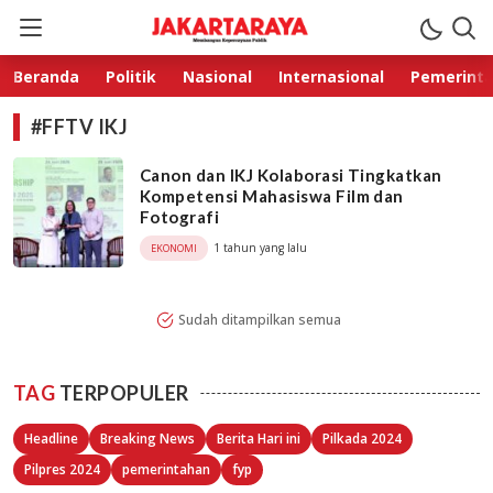
Jakarta Raya
Membangun Kepercayaan Publik
Beranda
Politik
Nasional
Internasional
Pemerint
#FFTV IKJ
Canon dan IKJ Kolaborasi Tingkatkan
Kompetensi Mahasiswa Film dan
Fotografi
1 tahun yang lalu
EKONOMI
Sudah ditampilkan semua
TAG
TERPOPULER
Headline
Breaking News
Berita Hari ini
Pilkada 2024
Pilpres 2024
pemerintahan
fyp