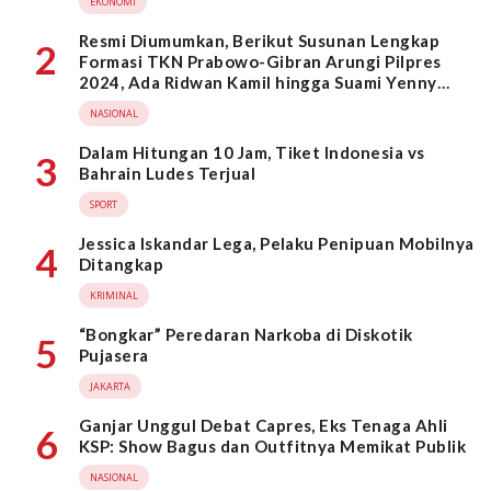
EKONOMI
Resmi Diumumkan, Berikut Susunan Lengkap
2
Formasi TKN Prabowo-Gibran Arungi Pilpres
2024, Ada Ridwan Kamil hingga Suami Yenny
Wahid
NASIONAL
Dalam Hitungan 10 Jam, Tiket Indonesia vs
3
Bahrain Ludes Terjual
SPORT
Jessica Iskandar Lega, Pelaku Penipuan Mobilnya
4
Ditangkap
KRIMINAL
“Bongkar” Peredaran Narkoba di Diskotik
5
Pujasera
JAKARTA
Ganjar Unggul Debat Capres, Eks Tenaga Ahli
6
KSP: Show Bagus dan Outfitnya Memikat Publik
NASIONAL