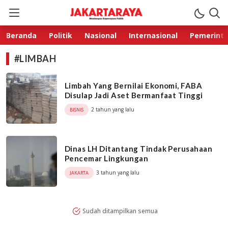
Jakarta Raya
Membangun Kepercayaan Publik
Beranda
Politik
Nasional
Internasional
Pemerint
#LIMBAH
Limbah Yang Bernilai Ekonomi, FABA
Disulap Jadi Aset Bermanfaat Tinggi
2 tahun yang lalu
BISNIS
Dinas LH Ditantang Tindak Perusahaan
Pencemar Lingkungan
3 tahun yang lalu
JAKARTA
Sudah ditampilkan semua