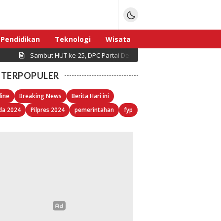
Pendidikan
Teknologi
Wisata
Sambut HUT ke-25, DPC Partai Demokrat Pulau Seribu Gelar Kerj
Sport
TERPOPULER
line
Breaking News
Berita Hari ini
da 2024
Pilpres 2024
pemerintahan
fyp