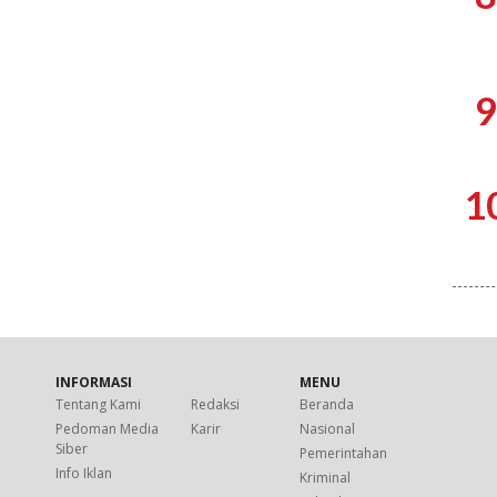
9
1
INFORMASI
MENU
Tentang Kami
Redaksi
Beranda
Pedoman Media
Karir
Nasional
Siber
Pemerintahan
Info Iklan
Kriminal