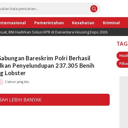
Internasional
Pemerintahan
Kesehatan
Kriminal
uat, BNI Hadirkan Solusi KPR di Danantara Housing Expo 2026
TAG
Head
abungan Bareskrim Polri Berhasil
Pilka
lkan Penyelundupan 237.305 Benih
g Lobster
2 tahun yang lalu
L
AH LEBIH BANYAK