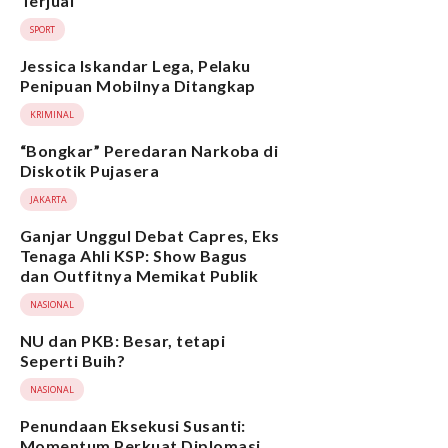
Terjual
SPORT
Jessica Iskandar Lega, Pelaku
Penipuan Mobilnya Ditangkap
KRIMINAL
“Bongkar” Peredaran Narkoba di
Diskotik Pujasera
JAKARTA
Ganjar Unggul Debat Capres, Eks
Tenaga Ahli KSP: Show Bagus
dan Outfitnya Memikat Publik
NASIONAL
NU dan PKB: Besar, tetapi
Seperti Buih?
NASIONAL
Penundaan Eksekusi Susanti:
Momentum Perkuat Diplomasi,