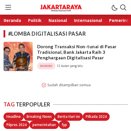
Jakarta Raya
Membangun Kepercayaan Publik
Beranda
Politik
Nasional
Internasional
Pemerint
#LOMBA DIGITALISASI PASAR
Dorong Transaksi Non-tunai di Pasar
Tradisional, Bank Jakarta Raih 3
Penghargaan Digitalisasi Pasar
12 bulan yang lalu
EKONOMI
Sudah ditampilkan semua
TAG
TERPOPULER
Headline
Breaking News
Berita Hari ini
Pilkada 2024
Pilpres 2024
pemerintahan
fyp