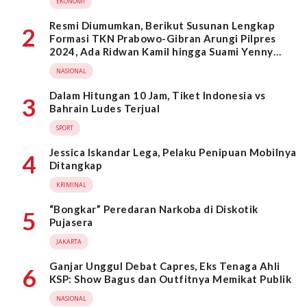
EKONOMI
Resmi Diumumkan, Berikut Susunan Lengkap
2
Formasi TKN Prabowo-Gibran Arungi Pilpres
2024, Ada Ridwan Kamil hingga Suami Yenny
Wahid
NASIONAL
Dalam Hitungan 10 Jam, Tiket Indonesia vs
3
Bahrain Ludes Terjual
SPORT
Jessica Iskandar Lega, Pelaku Penipuan Mobilnya
4
Ditangkap
KRIMINAL
“Bongkar” Peredaran Narkoba di Diskotik
5
Pujasera
JAKARTA
Ganjar Unggul Debat Capres, Eks Tenaga Ahli
6
KSP: Show Bagus dan Outfitnya Memikat Publik
NASIONAL