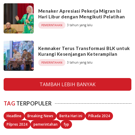
Menaker Apresiasi Pekerja Migran Isi
Hari Libur dengan Mengikuti Pelatihan
3 tahun yang lalu
PEMERINTAHAN
Kemnaker Terus Transformasi BLK untuk
Kurangi Kesenjangan Keterampilan
3 tahun yang lalu
PEMERINTAHAN
TAMBAH LEBIH BANYAK
TAG
TERPOPULER
Headline
Breaking News
Berita Hari ini
Pilkada 2024
Pilpres 2024
pemerintahan
fyp