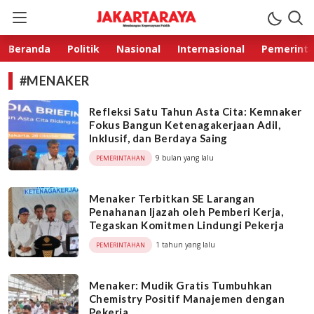
Jakarta Raya
Membangun Kepercayaan Publik
Beranda
Politik
Nasional
Internasional
Pemerint
#MENAKER
Refleksi Satu Tahun Asta Cita: Kemnaker
Fokus Bangun Ketenagakerjaan Adil,
Inklusif, dan Berdaya Saing
9 bulan yang lalu
PEMERINTAHAN
Menaker Terbitkan SE Larangan
Penahanan Ijazah oleh Pemberi Kerja,
Tegaskan Komitmen Lindungi Pekerja
1 tahun yang lalu
PEMERINTAHAN
Menaker: Mudik Gratis Tumbuhkan
Chemistry Positif Manajemen dengan
Pekerja