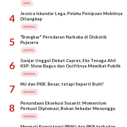
SPORT
Jessica Iskandar Lega, Pelaku Penipuan Mobilnya
4
Ditangkap
KRIMINAL
“Bongkar” Peredaran Narkoba di Diskotik
5
Pujasera
JAKARTA
Ganjar Unggul Debat Capres, Eks Tenaga Ahli
6
KSP: Show Bagus dan Outfitnya Memikat Publik
NASIONAL
NU dan PKB: Besar, tetapi Seperti Buih?
7
NASIONAL
Penundaan Eksekusi Susanti: Momentum
8
Perkuat Diplomasi, Bukan Sekadar Menunggu
NASIONAL
Menguji Konsistensi PBNU dan PKB terhadap