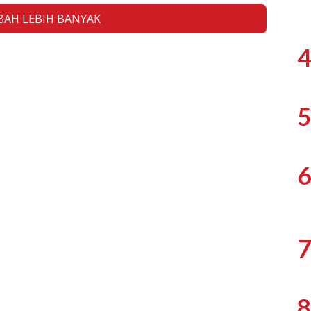
AH LEBIH BANYAK
4
5
6
7
8