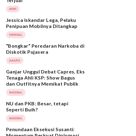
Terjual
SPORT
Jessica Iskandar Lega, Pelaku
Penipuan Mobilnya Ditangkap
KRIMINAL
“Bongkar” Peredaran Narkoba di
Diskotik Pujasera
JAKARTA
Ganjar Unggul Debat Capres, Eks
Tenaga Ahli KSP: Show Bagus
dan Outfitnya Memikat Publik
NASIONAL
NU dan PKB: Besar, tetapi
Seperti Buih?
NASIONAL
Penundaan Eksekusi Susanti:
Momentum Perkuat Diplomasi,