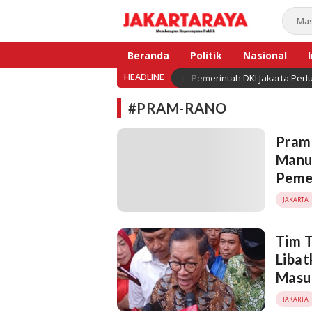
Jakarta Raya
Membangun Kepercayaan Publik
Beranda
Politik
Nasional
HEADLINE
Pemerintah DKI Jakarta Per
Bisnis
#PRAM-RANO
Pram
Manuv
Peme
JAKARTA
Tim 
Liba
Masu
JAKARTA