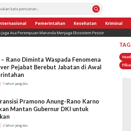
Internasional
Pemerintahan
Kesehatan
Kriminal
lu Jaga Asa Perempuan Marunda Menjaga Ekosistem Pesisir
TAG
Head
 – Rano Diminta Waspada Fenomena
Pilka
er Pejabat Berebut Jabatan di Awal
rintahan
1 tahun yang lalu
Transisi Pramono Anung-Rano Karno
tkan Mantan Gubernur DKI untuk
kan
2 tahun yang lalu