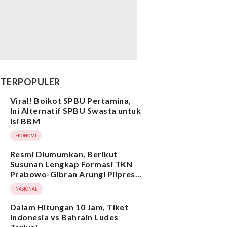
TERPOPULER
Viral! Boikot SPBU Pertamina,
Ini Alternatif SPBU Swasta untuk
Isi BBM
EKONOMI
Resmi Diumumkan, Berikut
Susunan Lengkap Formasi TKN
Prabowo-Gibran Arungi Pilpres
2024, Ada Ridwan Kamil hingga
NASIONAL
Suami Yenny Wahid
Dalam Hitungan 10 Jam, Tiket
Indonesia vs Bahrain Ludes