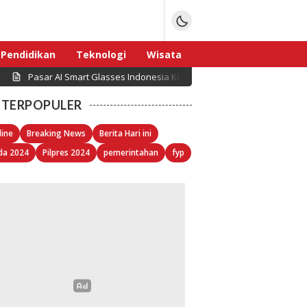
Pendidikan
Teknologi
Wisata
Pasar AI Smart Glasses Indonesia Kian Berkembang, Denka Prata
Sport
TERPOPULER
line
Breaking News
Berita Hari ini
da 2024
Pilpres 2024
pemerintahan
fyp