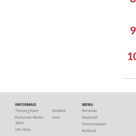
9
1
INFORMASI
MENU
Tentang Kami
Redaksi
Beranda
Pedoman Media
Karir
Nasional
Siber
Pemerintahan
Info Iklan
Kriminal