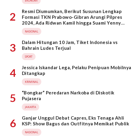
EKONOMI
Resmi Diumumkan, Berikut Susunan Lengkap
2
Formasi TKN Prabowo-Gibran Arungi Pilpres
2024, Ada Ridwan Kamil hingga Suami Yenny
Wahid
NASIONAL
Dalam Hitungan 10 Jam, Tiket Indonesia vs
3
Bahrain Ludes Terjual
SPORT
Jessica Iskandar Lega, Pelaku Penipuan Mobilnya
4
Ditangkap
KRIMINAL
“Bongkar” Peredaran Narkoba di Diskotik
5
Pujasera
JAKARTA
Ganjar Unggul Debat Capres, Eks Tenaga Ahli
6
KSP: Show Bagus dan Outfitnya Memikat Publik
NASIONAL