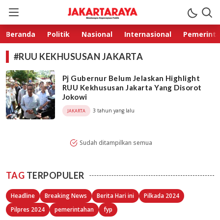
Jakarta Raya
Membangun Kepercayaan Publik
Beranda
Politik
Nasional
Internasional
Pemerint
#RUU KEKHUSUSAN JAKARTA
Pj Gubernur Belum Jelaskan Highlight
RUU Kekhususan Jakarta Yang Disorot
Jokowi
3 tahun yang lalu
JAKARTA
Sudah ditampilkan semua
TAG
TERPOPULER
Headline
Breaking News
Berita Hari ini
Pilkada 2024
Pilpres 2024
pemerintahan
fyp