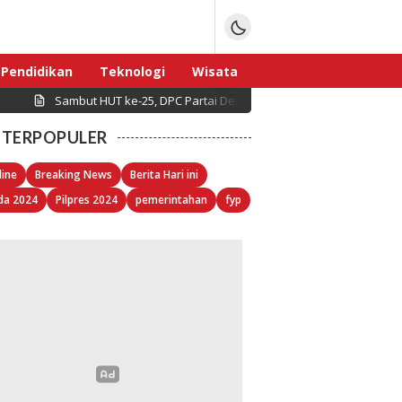
Pendidikan
Teknologi
Wisata
Sambut HUT ke-25, DPC Partai Demokrat Pulau Seribu Gelar Kerj
Sport
TERPOPULER
line
Breaking News
Berita Hari ini
da 2024
Pilpres 2024
pemerintahan
fyp