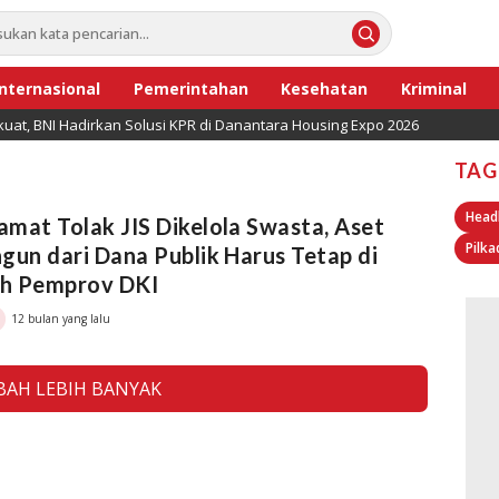
Internasional
Pemerintahan
Kesehatan
Kriminal
uat, BNI Hadirkan Solusi KPR di Danantara Housing Expo 2026
TAG
Head
mat Tolak JIS Dikelola Swasta, Aset
Pilka
gun dari Dana Publik Harus Tetap di
h Pemprov DKI
12 bulan yang lalu
AH LEBIH BANYAK