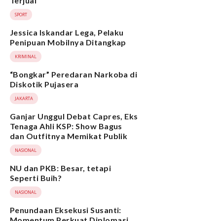
Terjual
SPORT
Jessica Iskandar Lega, Pelaku
Penipuan Mobilnya Ditangkap
KRIMINAL
“Bongkar” Peredaran Narkoba di
Diskotik Pujasera
JAKARTA
Ganjar Unggul Debat Capres, Eks
Tenaga Ahli KSP: Show Bagus
dan Outfitnya Memikat Publik
NASIONAL
NU dan PKB: Besar, tetapi
Seperti Buih?
NASIONAL
Penundaan Eksekusi Susanti:
Momentum Perkuat Diplomasi,