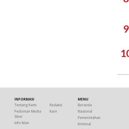
9
1
INFORMASI
MENU
Tentang Kami
Redaksi
Beranda
Pedoman Media
Karir
Nasional
Siber
Pemerintahan
Info Iklan
Kriminal