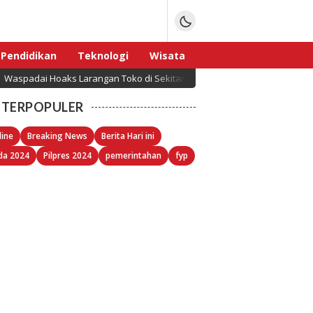
Pendidikan
Teknologi
Wisata
Waspadai Hoaks Larangan Toko di Sekitar Kopdes Merah Putih, Pemerin
Sport
TERPOPULER
line
Breaking News
Berita Hari ini
da 2024
Pilpres 2024
pemerintahan
fyp