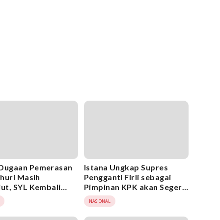
 Dugaan Pemerasan
Istana Ungkap Supres
ahuri Masih
Pengganti Firli sebagai
jut, SYL Kembali
Pimpinan KPK akan Segera
ksa
Dikirimkan ke DPR
NASIONAL