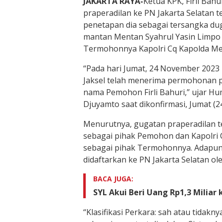
JAKARTA RAYA-
Ketua KPK, Firli Ba
praperadilan ke PN Jakarta Selatan t
penetapan dia sebagai tersangka d
mantan Mentan Syahrul Yasin Limpo 
Termohonnya Kapolri Cq Kapolda Met
“Pada hari Jumat, 24 November 2023
Jaksel telah menerima permohonan p
nama Pemohon Firli Bahuri,” ujar Hu
Djuyamto saat dikonfirmasi, Jumat (2
Menurutnya, gugatan praperadilan te
sebagai pihak Pemohon dan Kapolri 
sebagai pihak Termohonnya. Adapun
didaftarkan ke PN Jakarta Selatan ole
BACA JUGA:
SYL Akui Beri Uang Rp1,3 Miliar k
“Klasifikasi Perkara: sah atau tidakn