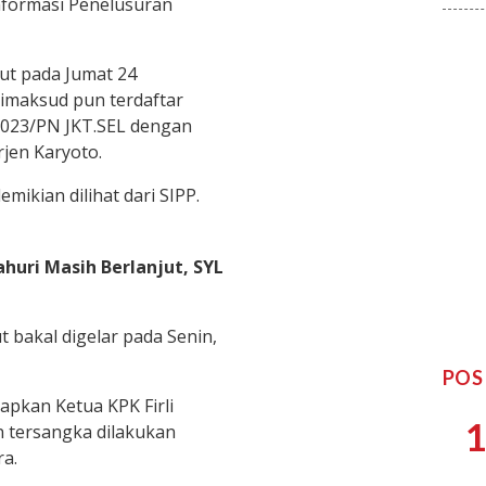
nformasi Penelusuran
but pada Jumat 24
maksud pun terdaftar
2023/PN JKT.SEL dengan
rjen Karyoto.
mikian dilihat dari SIPP.
huri Masih Berlanjut, SYL
 bakal digelar pada Senin,
POS
pkan Ketua KPK Firli
1
n tersangka dilakukan
ra.