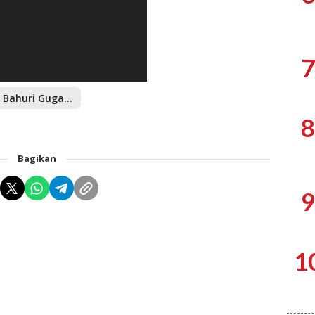
7
Firli Bahuri Gugat Kapolri
8
Bagikan
9
1