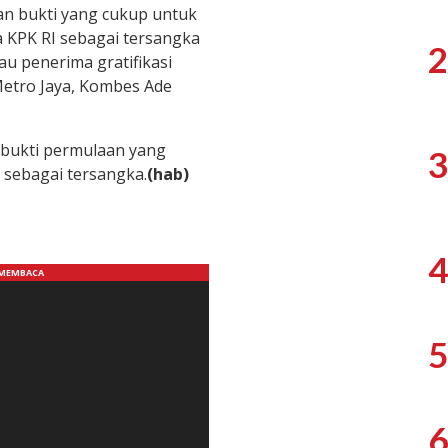
an bukti yang cukup untuk
 KPK RI sebagai tersangka
2
u penerima gratifikasi
Metro Jaya, Kombes Ade
.
 bukti permulaan yang
3
 sebagai tersangka.
(hab)
4
5
6