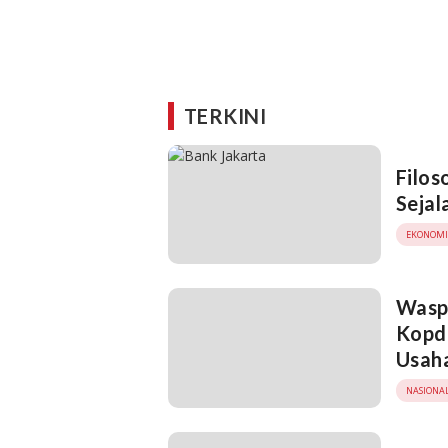
TERKINI
Filos
Sejal
EKONOMI
Waspa
Kopde
Usaha
NASIONA