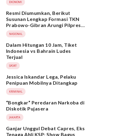
EKONOMI
Resmi Diumumkan, Berikut
Susunan Lengkap Formasi TKN
Prabowo-Gibran Arungi Pilpres
2024, Ada Ridwan Kamil hingga
NASIONAL
Suami Yenny Wahid
Dalam Hitungan 10 Jam, Tiket
Indonesia vs Bahrain Ludes
Terjual
SPORT
Jessica Iskandar Lega, Pelaku
Penipuan Mobilnya Ditangkap
KRIMINAL
“Bongkar” Peredaran Narkoba di
Diskotik Pujasera
JAKARTA
Ganjar Unggul Debat Capres, Eks
Tenaga Ahli KSP: Show Bagus