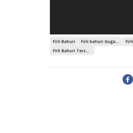
Firli Bahuri
Firli bahuri Gugat Kapolda Metro Jaya
Firli Bahuri Tersangka