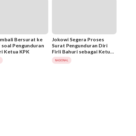
embali Bersurat ke
Jokowi Segera Proses
 soal Pengunduran
Surat Pengunduran Diri
ari Ketua KPK
Firli Bahuri sebagai Ketua
KPK
NASIONAL