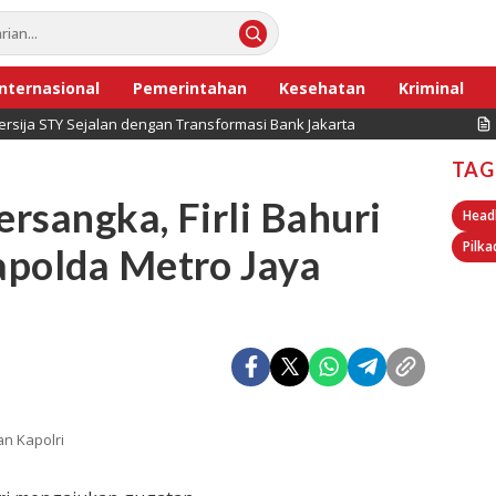
Internasional
Pemerintahan
Kesehatan
Kriminal
Persija STY Sejalan dengan Transformasi Bank Jakarta
TAG
ersangka, Firli Bahuri
Head
Pilka
apolda Metro Jaya
an Kapolri