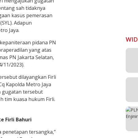
huri mengajukan gugatan
entang sah tidaknya
ugaan kasus pemerasan
(SYL). Adapun
ro Jaya.
WID
 kepaniteraan pidana PN
raperadilan yang atas
mas PN Jakarta Selatan,
4/11/2023).
rsebut dilayangkan Firli
Cq Kapolda Metro Jaya
 gugatan tersebut
h tim kuasa hukum Firli.
e Firli Bahuri
ya penetapan tersangka,”