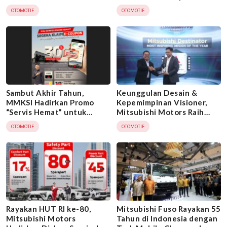
Sorotan
Japan Mobility Show 2025
OTOMOTIF
OTOMOTIF
Sambut Akhir Tahun,
Keunggulan Desain &
MMKSI Hadirkan Promo
Kepemimpinan Visioner,
“Servis Hemat” untuk
Mitsubishi Motors Raih
Konsumen Mitsubishi
Prestasi Ganda di Indonesia
OTOMOTIF
OTOMOTIF
Automotive Awards 2025
Rayakan HUT RI ke-80,
Mitsubishi Fuso Rayakan 55
Mitsubishi Motors
Tahun di Indonesia dengan