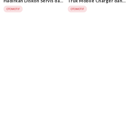
Hadirkan Diskon Servis dan
Truk Mobile Charger dan
Perbaikan Kendaraan
Fighter-X Tractor Head di
OTOMOTIF
OTOMOTIF
GIIAS 2025