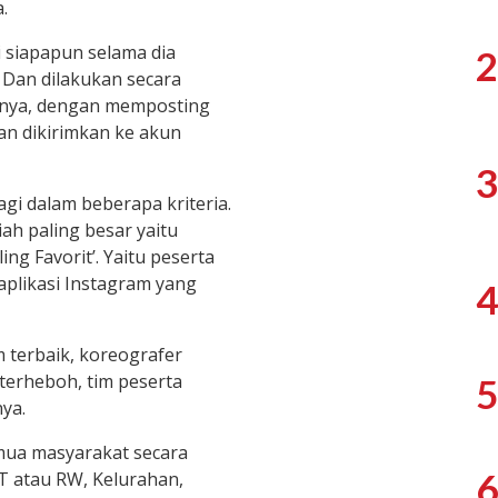
.
i siapapun selama dia
2
 Dan dilakukan secara
anya, dengan memposting
dan dikirimkan ke akun
3
i dalam beberapa kriteria.
ah paling besar yaitu
ing Favorit’. Yaitu peserta
aplikasi Instagram yang
4
 terbaik, koreografer
 terheboh, tim peserta
5
nya.
emua masyarakat secara
6
T atau RW, Kelurahan,