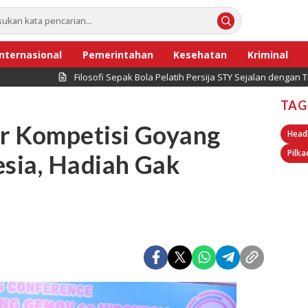
Internasional
Pemerintahan
Kesehatan
Kriminal
Filosofi Sepak Bola Pelatih Persija STY Sejalan dengan Transformas
TAG
r Kompetisi Goyang
Head
Pilka
sia, Hadiah Gak