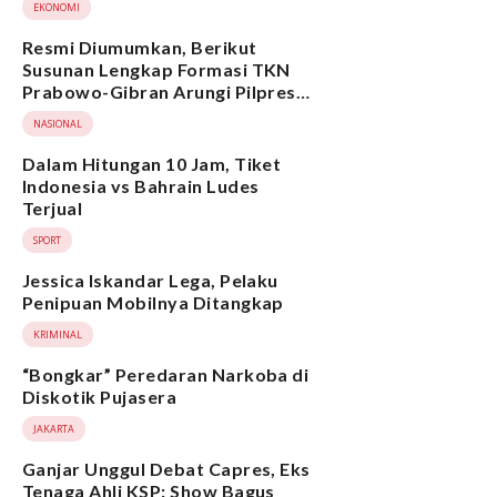
EKONOMI
Resmi Diumumkan, Berikut
Susunan Lengkap Formasi TKN
Prabowo-Gibran Arungi Pilpres
2024, Ada Ridwan Kamil hingga
NASIONAL
Suami Yenny Wahid
Dalam Hitungan 10 Jam, Tiket
Indonesia vs Bahrain Ludes
Terjual
SPORT
Jessica Iskandar Lega, Pelaku
Penipuan Mobilnya Ditangkap
KRIMINAL
“Bongkar” Peredaran Narkoba di
Diskotik Pujasera
JAKARTA
Ganjar Unggul Debat Capres, Eks
Tenaga Ahli KSP: Show Bagus