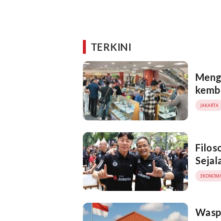
TERKINI
Meng
kemb
JAKARTA
Filos
Sejal
EKONOMI
Waspa