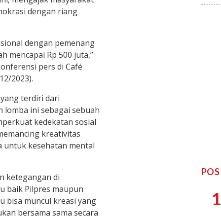
mokrasi dengan riang
nasional dengan pemenang
ah mencapai Rp 500 juta,”
konferensi pers di Café
/12/2023).
ang terdiri dari
lomba ini sebagai sebuah
erkuat kedekatan sosial
memancing kreativitas
 untuk kesehatan mental
POS
an ketegangan di
u baik Pilpres maupun
1
tu bisa muncul kreasi yang
akukan bersama sama secara