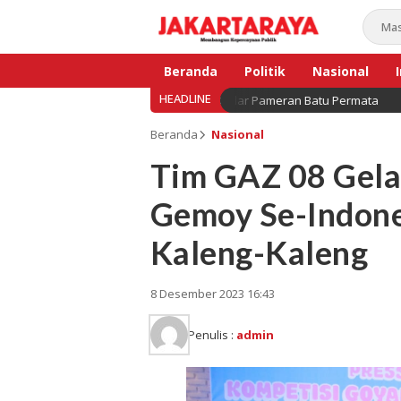
Beranda
Politik
Nasional
HEADLINE
atu Permata, AKAMI kembali Gelar Pameran Batu Permata
Bisnis
Beranda
Nasional
Tim GAZ 08 Gela
Gemoy Se-Indone
Kaleng-Kaleng
8 Desember 2023 16:43
Penulis :
admin