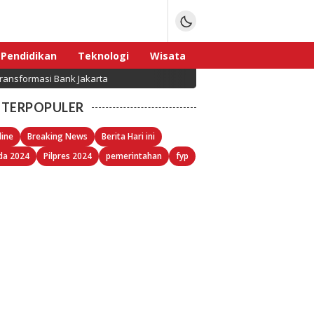
Pendidikan
Teknologi
Wisata
i Bank Jakarta
Waspadai Hoaks Larangan Toko di Sek
Sport
TERPOPULER
line
Breaking News
Berita Hari ini
da 2024
Pilpres 2024
pemerintahan
fyp