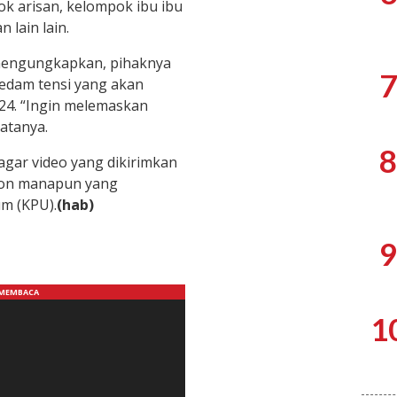
k arisan, kelompok ibu ibu
 lain lain.
 mengungkapkan, pihaknya
7
redam tensi yang akan
024. “Ingin melemaskan
atanya.
8
gar video yang dikirimkan
slon manapun yang
m (KPU).
(hab)
9
1