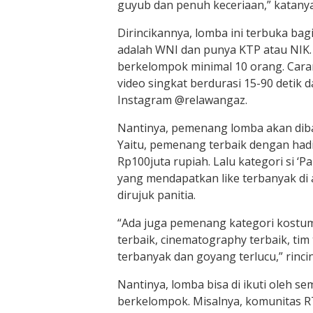
guyub dan penuh keceriaan,” katanya
Dirincikannya, lomba ini terbuka bag
adalah WNI dan punya KTP atau NIK.
berkelompok minimal 10 orang. Car
video singkat berdurasi 15-90 detik 
Instagram @relawangaz.
Nantinya, pemenang lomba akan dibag
Yaitu, pemenang terbaik dengan hadi
Rp100juta rupiah. Lalu kategori si ‘Pal
yang mendapatkan like terbanyak di 
dirujuk panitia.
“Ada juga pemenang kategori kostum
terbaik, cinematography terbaik, tim
terbanyak dan goyang terlucu,” rinci
Nantinya, lomba bisa di ikuti oleh s
berkelompok. Misalnya, komunitas R