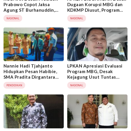
Prabowo Copot Jaksa
Dugaan Korupsi MBG dan
Agung ST Burhanuddin,
KDKMP Diusut, Program
Minta KPK Ambil Alih Kasus
Diminta Tetap Berjalan
NASIONAL
NASIONAL
Febrie Adriansyah
Nannie Hadi Tjahjanto
LPKAN Apresiasi Evaluasi
Hidupkan Pesan Habibie,
Program MBG, Desak
SMA Pradita Dirgantara
Kejagung Usut Tuntas
Cetak Generasi Indonesia
Dugaan Penyimpangan
PENDIDIKAN
NASIONAL
Emas 2045
Anggaran di BGN