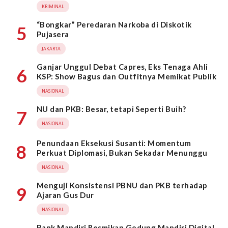
KRIMINAL
“Bongkar” Peredaran Narkoba di Diskotik
5
Pujasera
JAKARTA
Ganjar Unggul Debat Capres, Eks Tenaga Ahli
6
KSP: Show Bagus dan Outfitnya Memikat Publik
NASIONAL
NU dan PKB: Besar, tetapi Seperti Buih?
7
NASIONAL
Penundaan Eksekusi Susanti: Momentum
8
Perkuat Diplomasi, Bukan Sekadar Menunggu
NASIONAL
Menguji Konsistensi PBNU dan PKB terhadap
9
Ajaran Gus Dur
NASIONAL
Bank Mandiri Resmikan Gedung Mandiri Digital