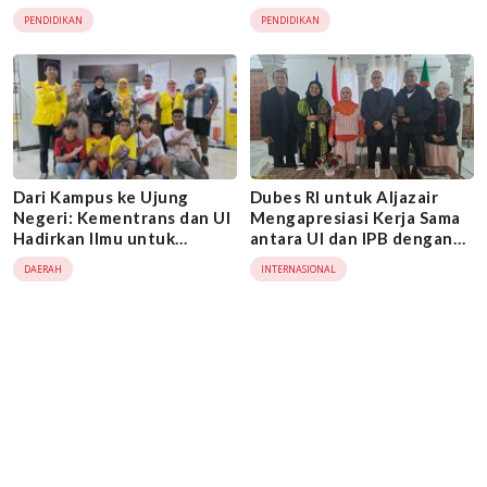
di Morotai
Changer Ekonomi
PENDIDIKAN
PENDIDIKAN
Kerakyatan
Dari Kampus ke Ujung
Dubes RI untuk Aljazair
Negeri: Kementrans dan UI
Mengapresiasi Kerja Sama
Hadirkan Ilmu untuk
antara UI dan IPB dengan
Masyarakat 3T
Universitas di Aljazair
DAERAH
INTERNASIONAL