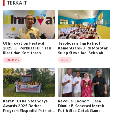
TERKAIT
UI Innovation Festival
Terobosan Tim Patriot
2025: UI Perkuat Hilirisasi
Kementrans-UI di Morotai:
Riset dan Kemitraan
Sulap Siswa Jadi Sekolah
Industri untuk Motor
Siaga Bencana
PENDIDIKAN
DAERAH
Inovasi Nasional
Keren! UI Raih Mandaya
Revolusi Ekonomi Desa
Awards 2025 Berkat
Dimulai! Koperasi Merah
Program Ekspedisi Patriot
Putih Siap Cetak Game