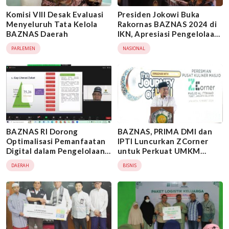
Komisi VIII Desak Evaluasi
Presiden Jokowi Buka
Menyeluruh Tata Kelola
Rakornas BAZNAS 2024 di
BAZNAS Daerah
IKN, Apresiasi Pengelolaan
Zakat
PARLEMEN
NASIONAL
BAZNAS RI Dorong
BAZNAS, PRIMA DMI dan
Optimalisasi Pemanfaatan
IPTI Luncurkan ZCorner
Digital dalam Pengelolaan
untuk Perkuat UMKM
Zakat
Mustahik
DAERAH
BISNIS