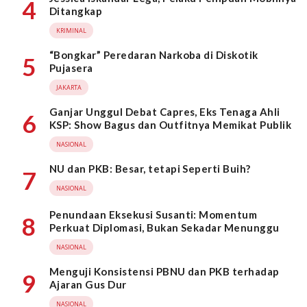
4
Ditangkap
KRIMINAL
“Bongkar” Peredaran Narkoba di Diskotik
5
Pujasera
JAKARTA
Ganjar Unggul Debat Capres, Eks Tenaga Ahli
6
KSP: Show Bagus dan Outfitnya Memikat Publik
NASIONAL
NU dan PKB: Besar, tetapi Seperti Buih?
7
NASIONAL
Penundaan Eksekusi Susanti: Momentum
8
Perkuat Diplomasi, Bukan Sekadar Menunggu
NASIONAL
Menguji Konsistensi PBNU dan PKB terhadap
9
Ajaran Gus Dur
NASIONAL