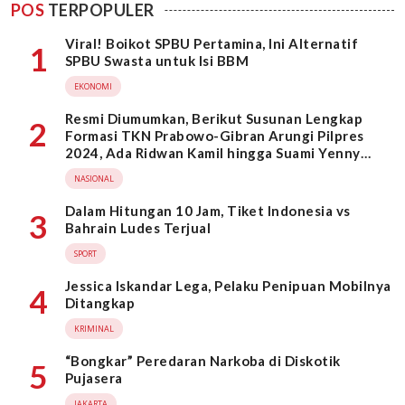
POS
TERPOPULER
Viral! Boikot SPBU Pertamina, Ini Alternatif
1
SPBU Swasta untuk Isi BBM
EKONOMI
Resmi Diumumkan, Berikut Susunan Lengkap
2
Formasi TKN Prabowo-Gibran Arungi Pilpres
2024, Ada Ridwan Kamil hingga Suami Yenny
Wahid
NASIONAL
Dalam Hitungan 10 Jam, Tiket Indonesia vs
3
Bahrain Ludes Terjual
SPORT
Jessica Iskandar Lega, Pelaku Penipuan Mobilnya
4
Ditangkap
KRIMINAL
“Bongkar” Peredaran Narkoba di Diskotik
5
Pujasera
JAKARTA