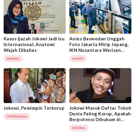
Kasus Ijazah Jokowi Jadi Isu
Anies Baswedan Unggah
Internasional, Anatomi
Foto Jakarta Mirip Jepang,
Wajah Dibahas
IKN Nusantara Warisan
Jokowi Kalah Telak
NASIONAL
JAKARTA
Jokowi, Pemimpin Terkorup
Jokowi Masuk Daftar Tokoh
Dunia Paling Korup, Apakah
INTERNASIONAL
Berpotensi Dihukum di
Pengadilan Nasional atau
NASIONAL
Internasional?