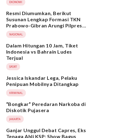
EKONOMI
Resmi Diumumkan, Berikut
Susunan Lengkap Formasi TKN
Prabowo-Gibran Arungi Pilpres
2024, Ada Ridwan Kamil hingga
NASIONAL
Suami Yenny Wahid
Dalam Hitungan 10 Jam, Tiket
Indonesia vs Bahrain Ludes
Terjual
SPORT
Jessica Iskandar Lega, Pelaku
Penipuan Mobilnya Ditangkap
KRIMINAL
“Bongkar” Peredaran Narkoba di
Diskotik Pujasera
JAKARTA
Ganjar Unggul Debat Capres, Eks
Tenaga Ahli KSP: Show Bagus