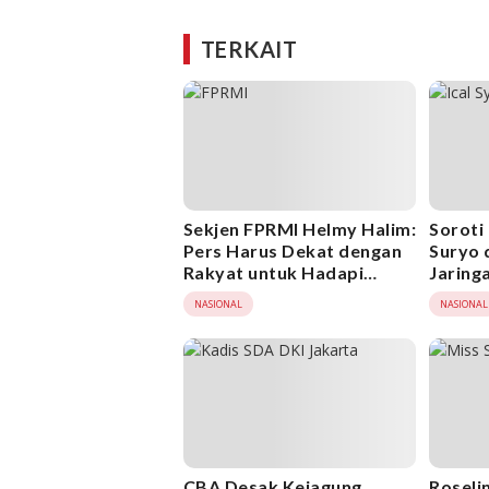
TERKAIT
Sekjen FPRMI Helmy Halim:
Soroti
Pers Harus Dekat dengan
Suryo 
Rakyat untuk Hadapi
Jaring
Maraknya Hoaks
Surat 
NASIONAL
NASIONAL
Kumha
Kapolri
CBA Desak Kejagung
Rosel