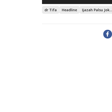
dr Tifa
Headline
Ijazah Palsu Jo