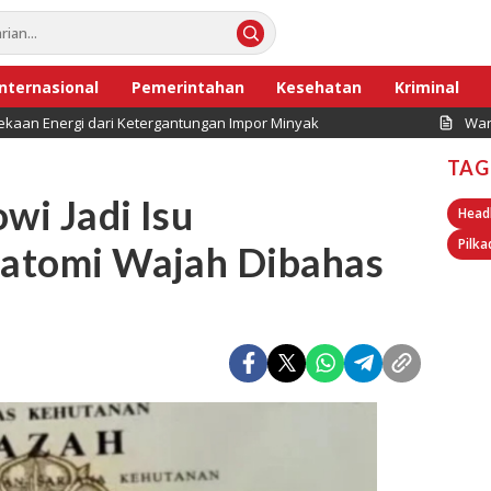
Internasional
Pemerintahan
Kesehatan
Kriminal
kaan Energi dari Ketergantungan Impor Minyak
War
TAG
wi Jadi Isu
Head
Pilka
Anatomi Wajah Dibahas