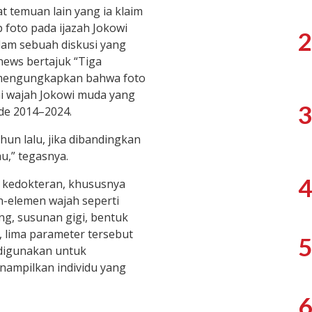
t temuan lain yang ia klaim
 foto pada ijazah Jokowi
2
alam sebuah diskusi yang
news bertajuk “Tiga
ia mengungkapkan bahwa foto
mi wajah Jokowi muda yang
3
ode 2014–2024.
un lalu, jika dibandingkan
au,” tegasnya.
4
 kedokteran, khususnya
n-elemen wajah seperti
ng, susunan gigi, bentuk
, lima parameter tersebut
5
 digunakan untuk
nampilkan individu yang
6