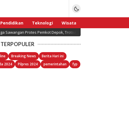
Pendidikan
Teknologi
Wisata
ga Sawangan Protes Pemkot Depok, Trotoar Senilai Miliaran Rupiah Tap
Sport
TERPOPULER
line
Breaking News
Berita Hari ini
da 2024
Pilpres 2024
pemerintahan
fyp