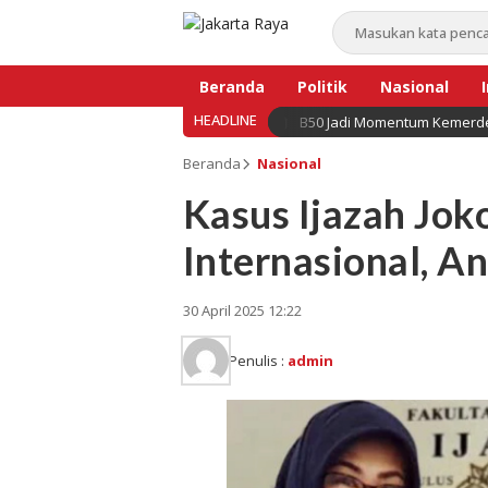
Beranda
Politik
Nasional
HEADLINE
B50 Jadi Momentum Kemerde
Bisnis
Beranda
Nasional
Kasus Ijazah Joko
Internasional, 
30 April 2025 12:22
Penulis :
admin