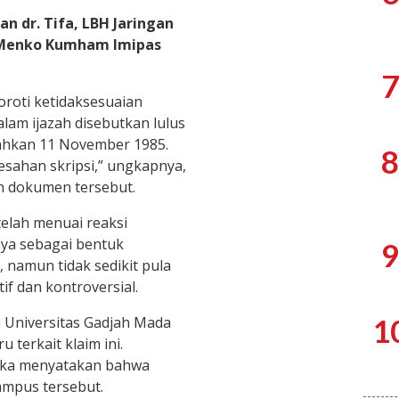
n dr. Tifa, LBH Jaringan
e Menko Kumham Imipas
7
oroti ketidaksesuaian
lam ijazah disebutkan lulus
ahkan 11 November 1985.
8
esahan skripsi,” ungkapnya,
 dokumen tersebut.
 telah menuai reaksi
nya sebagai bentuk
9
namun tidak sedikit pula
f dan kontroversial.
1
n Universitas Gadjah Mada
terkait klaim ini.
uka menyatakan bahwa
ampus tersebut.