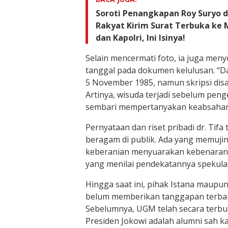
Soroti Penangkapan Roy Suryo da
Rakyat Kirim Surat Terbuka k
dan Kapolri, Ini Isinya!
Selain mencermati foto, ia juga meny
tanggal pada dokumen kelulusan. “Da
5 November 1985, namun skripsi dis
Artinya, wisuda terjadi sebelum peng
sembari mempertanyakan keabsahan
Pernyataan dan riset pribadi dr. Tifa
beragam di publik. Ada yang memuji
keberanian menyuarakan kebenaran, 
yang menilai pendekatannya spekulati
Hingga saat ini, pihak Istana maupu
belum memberikan tanggapan terbaru 
Sebelumnya, UGM telah secara terb
Presiden Jokowi adalah alumni sah k