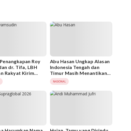
 Penangkapan Roy
Abu Hasan Ungkap Alasan
dan dr. Tifa, LBH
Indonesia Tengah dan
an Rakyat Kirim
Timur Masih Menantikan
Terbuka ke Menko
Kehadiran Jokowi
NASIONAL
m Imipas dan
, Ini Isinya!
ina Harumkan Nama
Hujan, Tamu yang Dirindu