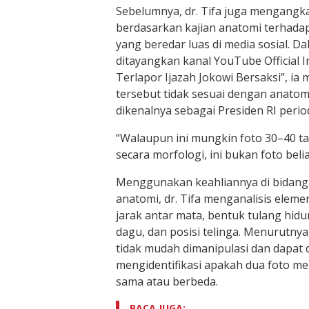
Sebelumnya, dr. Tifa juga mengangka
berdasarkan kajian anatomi terhadap
yang beredar luas di media sosial. D
ditayangkan kanal YouTube Official I
Terlapor Ijazah Jokowi Bersaksi”, 
tersebut tidak sesuai dengan anato
dikenalnya sebagai Presiden RI peri
“Walaupun ini mungkin foto 30–40 tah
secara morfologi, ini bukan foto beli
Menggunakan keahliannya di bidang
anatomi, dr. Tifa menganalisis eleme
jarak antar mata, bentuk tulang hidu
dagu, dan posisi telinga. Menurutnya
tidak mudah dimanipulasi dan dapat
mengidentifikasi apakah dua foto me
sama atau berbeda.
BACA JUGA: