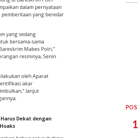
sampaikan dalam pernyataan
s pemberitaan yang beredar
um yang sedang
ntuk bersama-sama
 Bareskrim Mabes Polri,”
erangan resminya, Senin
dilakukan oleh Aparat
tifikasi akar
mbulkan,” lanjut
gannya.
POS
s Harus Dekat dengan
1
 Hoaks