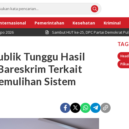
Internasional
Pemerintahan
Kesehatan
Kriminal
Sambut HUT ke-25, DPC Partai Demokrat Pulau Seribu Gelar 
TAG
blik Tunggu Hasil
Head
Pilka
 Bareskrim Terkait
emulihan Sistem