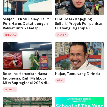
Sekjen FPRMI Helmy Halim:
CBA Desak Kejagung
Pers Harus Dekat dengan
Selidiki Proyek Pompanisasi
Rakyat untuk Hadapi
DKI yang Digarap PT
Maraknya Hoaks
Nindya Karya
NASIONAL
JAKARTA
Roselina Harumkan Nama
Hujan, Tamu yang Dirindu
Indonesia, Raih Mahkota
OPINI
Miss Supraglobal 2026 di
India
SELEBRITI