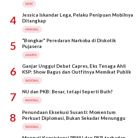
SPORT
Jessica Iskandar Lega, Pelaku Penipuan Mobilnya
4
Ditangkap
KRIMINAL
“Bongkar” Peredaran Narkoba di Diskotik
5
Pujasera
JAKARTA
Ganjar Unggul Debat Capres, Eks Tenaga Ahli
6
KSP: Show Bagus dan Outfitnya Memikat Publik
NASIONAL
NU dan PKB: Besar, tetapi Seperti Buih?
7
NASIONAL
Penundaan Eksekusi Susanti: Momentum
8
Perkuat Diplomasi, Bukan Sekadar Menunggu
NASIONAL
Menguji Konsistensi PBNU dan PKB terhadap