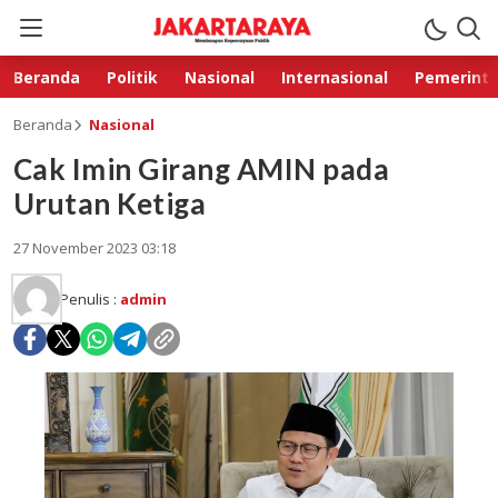
Beranda
Politik
Nasional
Internasional
Pemerint
Beranda
Nasional
Cak Imin Girang AMIN pada
Urutan Ketiga
27 November 2023 03:18
Penulis :
admin