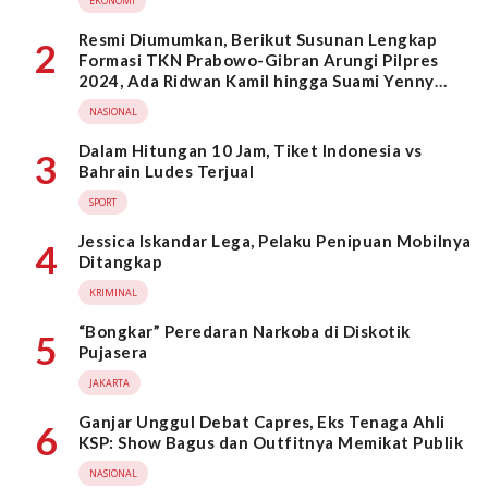
EKONOMI
Resmi Diumumkan, Berikut Susunan Lengkap
2
Formasi TKN Prabowo-Gibran Arungi Pilpres
2024, Ada Ridwan Kamil hingga Suami Yenny
Wahid
NASIONAL
Dalam Hitungan 10 Jam, Tiket Indonesia vs
3
Bahrain Ludes Terjual
SPORT
Jessica Iskandar Lega, Pelaku Penipuan Mobilnya
4
Ditangkap
KRIMINAL
“Bongkar” Peredaran Narkoba di Diskotik
5
Pujasera
JAKARTA
Ganjar Unggul Debat Capres, Eks Tenaga Ahli
6
KSP: Show Bagus dan Outfitnya Memikat Publik
NASIONAL