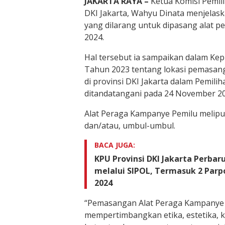
JAKARTA RAYA –
Ketua Komisi Pemil
DKI Jakarta, Wahyu Dinata menjelask
yang dilarang untuk dipasang alat 
2024.
Hal tersebut ia sampaikan dalam K
Tahun 2023 tentang lokasi pemasan
di provinsi DKI Jakarta dalam Pemil
ditandatangani pada 24 November 20
Alat Peraga Kampanye Pemilu meliput
dan/atau, umbul-umbul.
BACA JUGA:
KPU Provinsi DKI Jakarta Perbaru
melalui SIPOL, Termasuk 2 Parp
2024
“Pemasangan Alat Peraga Kampanye
mempertimbangkan etika, estetika, 