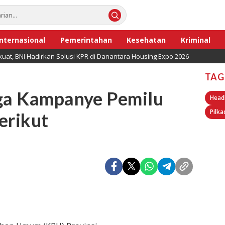
Internasional
Pemerintahan
Kesehatan
Kriminal
uat, BNI Hadirkan Solusi KPR di Danantara Housing Expo 2026
TAG
aga Kampanye Pemilu
Head
Pilka
erikut