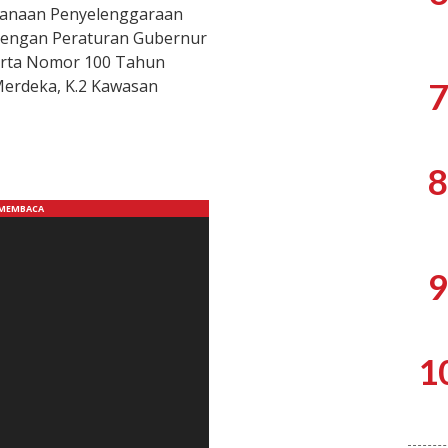
sanaan Penyelenggaraan
dengan Peraturan Gubernur
karta Nomor 100 Tahun
Merdeka, K.2 Kawasan
7
8
9
1