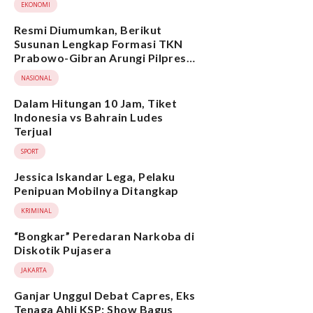
EKONOMI
Resmi Diumumkan, Berikut
Susunan Lengkap Formasi TKN
Prabowo-Gibran Arungi Pilpres
2024, Ada Ridwan Kamil hingga
NASIONAL
Suami Yenny Wahid
Dalam Hitungan 10 Jam, Tiket
Indonesia vs Bahrain Ludes
Terjual
SPORT
Jessica Iskandar Lega, Pelaku
Penipuan Mobilnya Ditangkap
KRIMINAL
“Bongkar” Peredaran Narkoba di
Diskotik Pujasera
JAKARTA
Ganjar Unggul Debat Capres, Eks
Tenaga Ahli KSP: Show Bagus