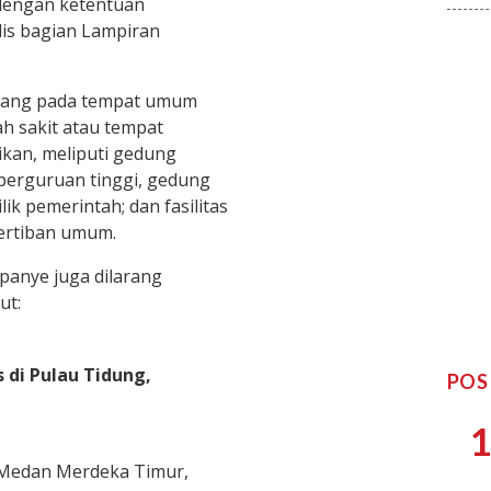
 dengan ketentuan
is bagian Lampiran
asang pada tempat umum
ah sakit atau tempat
ikan, meliputi gedung
perguruan tinggi, gedung
lik pemerintah; dan fasilitas
ertiban umum.
anye juga dilarang
ut:
 di Pulau Tidung,
POS
1
n Medan Merdeka Timur,