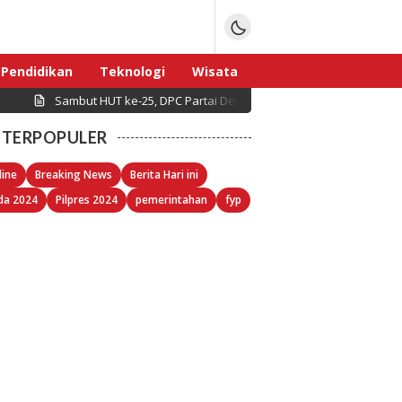
Pendidikan
Teknologi
Wisata
Sambut HUT ke-25, DPC Partai Demokrat Pulau Seribu Gelar Kerj
Sport
TERPOPULER
line
Breaking News
Berita Hari ini
da 2024
Pilpres 2024
pemerintahan
fyp