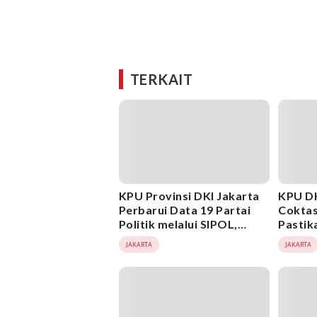
TERKAIT
KPU Provinsi DKI Jakarta
KPU DK
Perbarui Data 19 Partai
Coktas
Politik melalui SIPOL,
Pastik
Termasuk 2 Parpol
Pemili
JAKARTA
JAKARTA
Nonpeserta Pemilu 2024