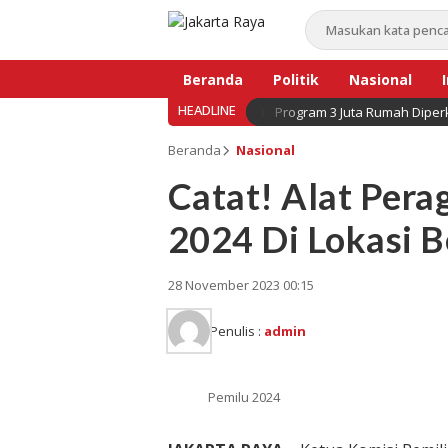
Beranda
Politik
Nasional
HEADLINE
Program 3 Juta Rumah Diperk
Bisnis
Beranda
Nasional
Catat! Alat Per
2024 Di Lokasi B
28 November 2023 00:15
Penulis :
admin
Pemilu 2024