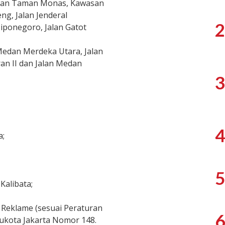
asan Taman Monas, Kawasan
g, Jalan Jenderal
2
Diponegoro, Jalan Gatot
 Medan Merdeka Utara, Jalan
ran II dan Jalan Medan
3
4
a;
5
alibata;
Reklame (sesuai Peraturan
6
ukota Jakarta Nomor 148.