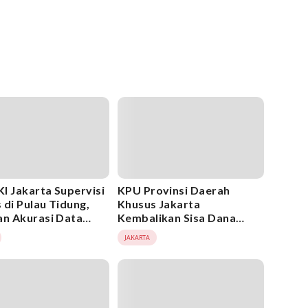
I Jakarta Supervisi
KPU Provinsi Daerah
 di Pulau Tidung,
Khusus Jakarta
an Akurasi Data
Kembalikan Sisa Dana
h
Hibah Pilkada ke
JAKARTA
Pemerintah Daerah