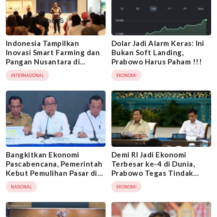
Indonesia Tampilkan
Dolar Jadi Alarm Keras: Ini
Inovasi Smart Farming dan
Bukan Soft Landing,
Pangan Nusantara di
Prabowo Harus Paham !!!
Konferensi FAO 2026
INTERNASIONAL
EKONOMI
Bangkitkan Ekonomi
Demi RI Jadi Ekonomi
Pascabencana, Pemerintah
Terbesar ke-4 di Dunia,
Kebut Pemulihan Pasar di
Prabowo Tegas Tindak
Aceh, Sumut, dan Sumbar
Pejabat Nakal
NASIONAL
EKONOMI