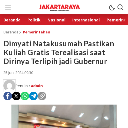
Beranda
Politik
Nasional
Internasional
Pemerint
Beranda
Pemerintahan
Dimyati Natakusumah Pastikan
Kuliah Gratis Terealisasi saat
Dirinya Terlipih jadi Gubernur
25 Juni 2024 09:30
Penulis :
admin