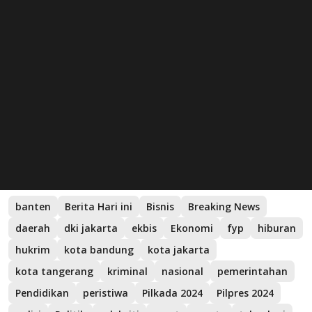
banten
Berita Hari ini
Bisnis
Breaking News
daerah
dki jakarta
ekbis
Ekonomi
fyp
hiburan
hukrim
kota bandung
kota jakarta
kota tangerang
kriminal
nasional
pemerintahan
Pendidikan
peristiwa
Pilkada 2024
Pilpres 2024