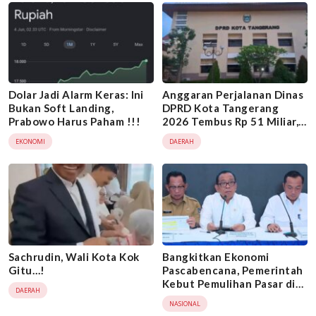
Dolar Jadi Alarm Keras: Ini
Anggaran Perjalanan Dinas
Bukan Soft Landing,
DPRD Kota Tangerang
Prabowo Harus Paham !!!
2026 Tembus Rp 51 Miliar,
Jadi Sorotan di Tengah
EKONOMI
DAERAH
Kontroversi Tablet Mewah
Sachrudin, Wali Kota Kok
Bangkitkan Ekonomi
Gitu…!
Pascabencana, Pemerintah
Kebut Pemulihan Pasar di
DAERAH
Aceh, Sumut, dan Sumbar
NASIONAL