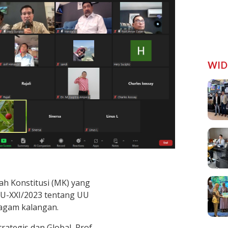
WID
 Konstitusi (MK) yang
-XXI/2023 tentang UU
ragam kalangan.
rategis dan Global, Prof.