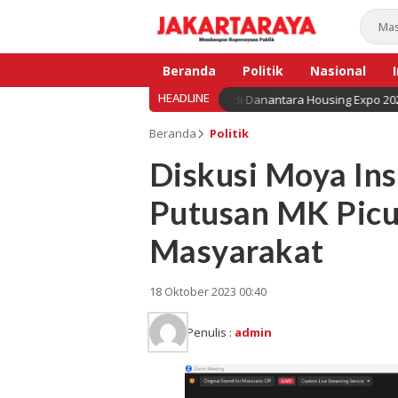
Beranda
Politik
Nasional
HEADLINE
kuat, BNI Hadirkan Solusi KPR di Danantara Housing Expo 2026
Bisnis
Beranda
Politik
Diskusi Moya Ins
Putusan MK Picu
Masyarakat
18 Oktober 2023 00:40
Penulis :
admin