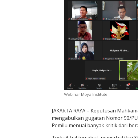
Webinar Moya Institute
JAKARTA RAYA – Keputusan Mahkamah
mengabulkan gugatan Nomor 90/PUU
Pemilu menuai banyak kritik dari be
Terkait hal tersebut, pemerhati Isu St