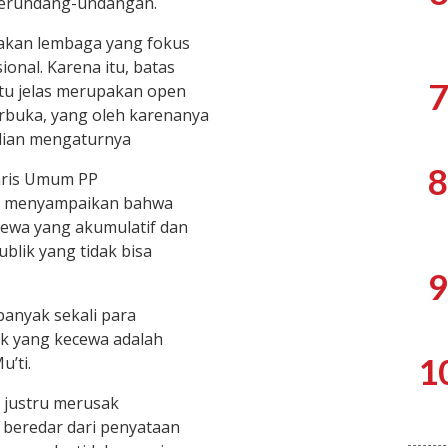
perundang-undangan.
kan lembaga yang fokus
ional. Karena itu, batas
7
itu jelas merupakan open
erbuka, yang oleh karenanya
ian mengaturnya
8
aris Umum PP
ti menyampaikan bahwa
ewa yang akumulatif dan
lik yang tidak bisa
9
banyak sekali para
k yang kecewa adalah
1
u’ti.
g justru merusak
 beredar dari penyataan