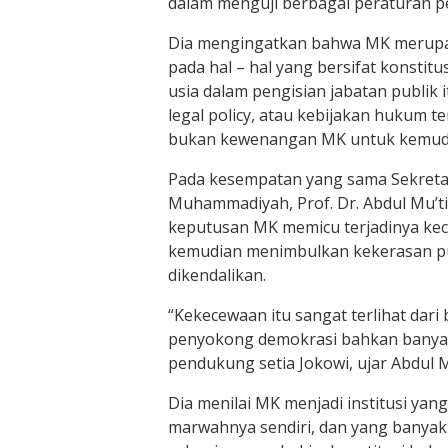
dalam menguji berbagai peraturan 
Dia mengingatkan bahwa MK merupa
pada hal – hal yang bersifat konstitus
usia dalam pengisian jabatan publik 
legal policy, atau kebijakan hukum t
bukan kewenangan MK untuk kemud
Pada kesempatan yang sama Sekret
Muhammadiyah, Prof. Dr. Abdul Mu’
keputusan MK memicu terjadinya kec
kemudian menimbulkan kekerasan pub
dikendalikan.
“Kekecewaan itu sangat terlihat dari 
penyokong demokrasi bahkan banya
pendukung setia Jokowi, ujar Abdul M
Dia menilai MK menjadi institusi yan
marwahnya sendiri, dan yang banyak