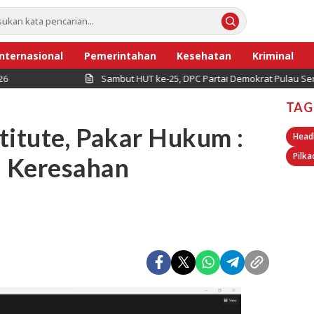
Internasional
Pemerintahan
Kesehatan
Kriminal
Sambut HUT ke-25, DPC Partai Demokrat Pulau Seribu Gelar Kerj
TAG
titute, Pakar Hukum :
Head
Pilka
 Keresahan