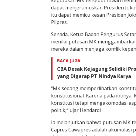
keputusan MK tersebut rawan meni
dapat menjerumuskan Presiden Jokow
itu dapat memicu kesan Presiden Jok
Pilpres.
Senada, Ketua Badan Pengurus Setara
menilai putusan MK menggambarkan 
mereka dalam menjaga konflik kepen
BACA JUGA:
CBA Desak Kejagung Selidiki Pr
yang Digarap PT Nindya Karya
“MK sedang memperlihatkan konstitus
konstitusional. Karena pada intinya,
konstitusi tetapi mengakomodasi aspir
politik,” ujar Hendardi
Ia melanjutkan bahwa putusan MK te
Capres Cawapres adalah akumulasi 