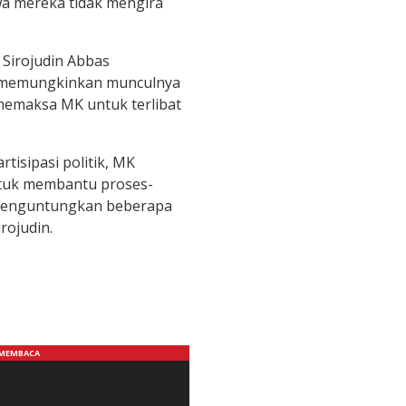
wa mereka tidak mengira
 Sirojudin Abbas
g memungkinkan munculnya
memaksa MK untuk terlibat
tisipasi politik, MK
tuk membantu proses-
t menguntungkan beberapa
rojudin.