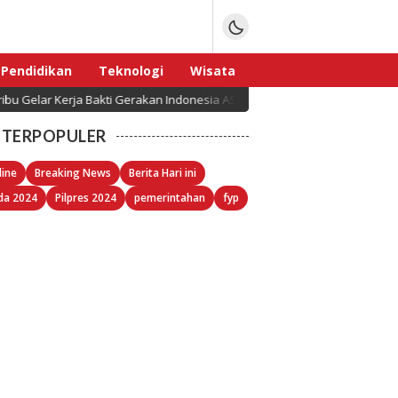
Pendidikan
Teknologi
Wisata
a Bakti Gerakan Indonesia ASRI Langit Biru
BMP Aja
Sport
TERPOPULER
line
Breaking News
Berita Hari ini
da 2024
Pilpres 2024
pemerintahan
fyp