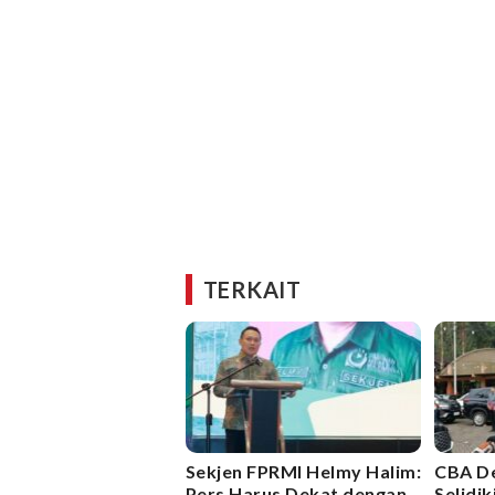
TERKAIT
Sekjen FPRMI Helmy Halim:
CBA De
Pers Harus Dekat dengan
Selidi