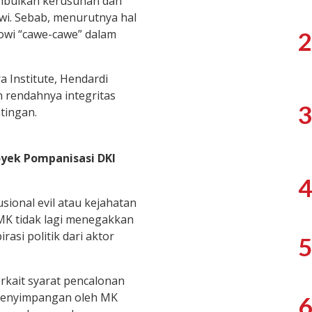
mbulkan kerusuhan dan
i. Sebab, menurutnya hal
owi “cawe-cawe” dalam
2
 Institute, Hendardi
rendahnya integritas
3
tingan.
oyek Pompanisasi DKI
4
ional evil atau kejahatan
 MK tidak lagi menegakkan
asi politik dari aktor
5
rkait syarat pencalonan
penyimpangan oleh MK
6