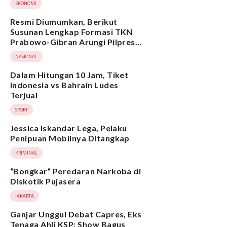
EKONOMI
Resmi Diumumkan, Berikut
Susunan Lengkap Formasi TKN
Prabowo-Gibran Arungi Pilpres
2024, Ada Ridwan Kamil hingga
NASIONAL
Suami Yenny Wahid
Dalam Hitungan 10 Jam, Tiket
Indonesia vs Bahrain Ludes
Terjual
SPORT
Jessica Iskandar Lega, Pelaku
Penipuan Mobilnya Ditangkap
KRIMINAL
“Bongkar” Peredaran Narkoba di
Diskotik Pujasera
JAKARTA
Ganjar Unggul Debat Capres, Eks
Tenaga Ahli KSP: Show Bagus