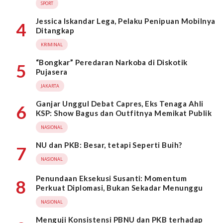
SPORT
Jessica Iskandar Lega, Pelaku Penipuan Mobilnya
4
Ditangkap
KRIMINAL
“Bongkar” Peredaran Narkoba di Diskotik
5
Pujasera
JAKARTA
Ganjar Unggul Debat Capres, Eks Tenaga Ahli
6
KSP: Show Bagus dan Outfitnya Memikat Publik
NASIONAL
NU dan PKB: Besar, tetapi Seperti Buih?
7
NASIONAL
Penundaan Eksekusi Susanti: Momentum
8
Perkuat Diplomasi, Bukan Sekadar Menunggu
NASIONAL
Menguji Konsistensi PBNU dan PKB terhadap