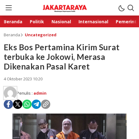
Beranda
Politik
Nasional
Internasional
Pemerint
Beranda
Uncategorized
Eks Bos Pertamina Kirim Surat
terbuka ke Jokowi, Merasa
Dikenakan Pasal Karet
4 Oktober 2023 10:20
Penulis :
admin