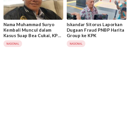
Nama Muhammad Suryo
Iskandar Sitorus Laporkan
Kembali Muncul dalam
Dugaan Fraud PNBP Harita
Kasus Suap Bea Cukai, KPK
Group ke KPK
Didesak Bertindak
NASIONAL
NASIONAL