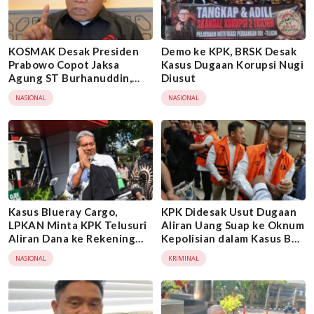
KOSMAK Desak Presiden
Demo ke KPK, BRSK Desak
Prabowo Copot Jaksa
Kasus Dugaan Korupsi Nugi
Agung ST Burhanuddin,
Diusut
Minta KPK Ambil Alih Kasus
NASIONAL
NASIONAL
Febrie Adriansyah
Kasus Blueray Cargo,
KPK Didesak Usut Dugaan
LPKAN Minta KPK Telusuri
Aliran Uang Suap ke Oknum
Aliran Dana ke Rekening
Kepolisian dalam Kasus Bea
Heri Black
Cukai
NASIONAL
KRIMINAL