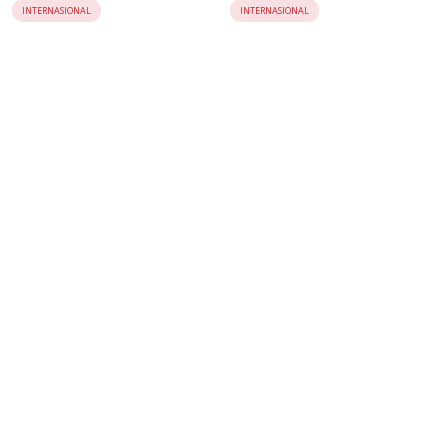
Day 2026 Basel
Apresiasi Budaya dan
INTERNASIONAL
INTERNASIONAL
Sejarah Dua Bangsa