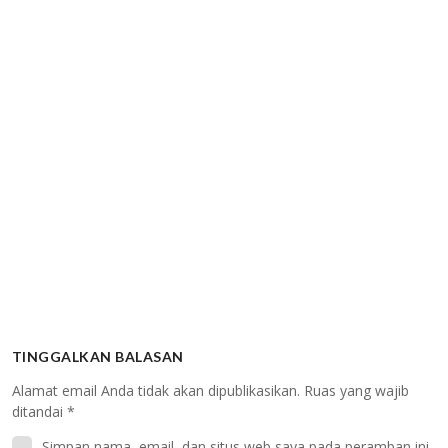
TINGGALKAN BALASAN
Alamat email Anda tidak akan dipublikasikan.
Ruas yang wajib
ditandai
*
Simpan nama, email, dan situs web saya pada peramban ini