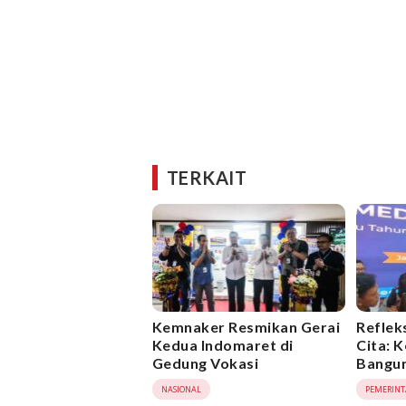
TERKAIT
Kemnaker Resmikan Gerai
Reflek
Kedua Indomaret di
Cita: 
Gedung Vokasi
Bangun
Adil, I
NASIONAL
PEMERIN
Saing