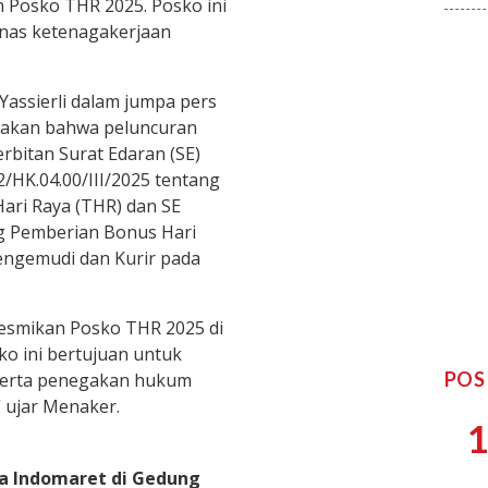
 Posko THR 2025. Posko ini
inas ketenagakerjaan
assierli dalam jumpa pers
yatakan bahwa peluncuran
bitan Surat Edaran (SE)
HK.04.00/III/2025 tentang
ari Raya (THR) dan SE
g Pemberian Bonus Hari
ngemudi dan Kurir pada
 resmikan Posko THR 2025 di
o ini bertujuan untuk
POS
 serta penegakan hukum
” ujar Menaker.
1
a Indomaret di Gedung