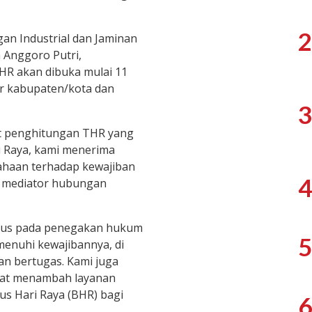
2
an Industrial dan Jaminan
 Anggoro Putri,
HR akan dibuka mulai 11
er kabupaten/kota dan
3
ait penghitungan THR yang
i Raya, kami menerima
ahaan terhadap kewajiban
4
 mediator hubungan
fokus pada penegakan hukum
5
enuhi kewajibannya, di
n bertugas. Kami juga
pat menambah layanan
us Hari Raya (BHR) bagi
6