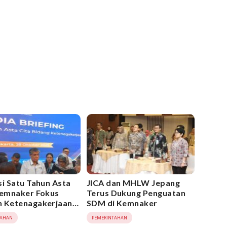
si Satu Tahun Asta
JICA dan MHLW Jepang
Kemnaker Fokus
Terus Dukung Penguatan
 Ketenagakerjaan
SDM di Kemnaker
nklusif, dan Berdaya
TAHAN
PEMERINTAHAN