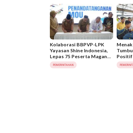
Kolaborasi BBPVP-LPK
Menake
Yayasan Shine Indonesia,
Tumbu
Lepas 75 Peserta Magang
Positi
ke Jepang
Pekerj
PEMERINTAHAN
PEMERIN