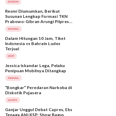
EKONOMI
Resmi Diumumkan, Berikut
Susunan Lengkap Formasi TKN
Prabowo-Gibran Arungi Pilpres
2024, Ada Ridwan Kamil hingga
NASIONAL
Suami Yenny Wahid
Dalam Hitungan 10 Jam, Tiket
Indonesia vs Bahrain Ludes
Terjual
SPORT
Jessica Iskandar Lega, Pelaku
Penipuan Mobilnya Ditangkap
KRIMINAL
“Bongkar” Peredaran Narkoba di
Diskotik Pujasera
JAKARTA
Ganjar Unggul Debat Capres, Eks
Tenaga Ahli KSP: Show Bagus