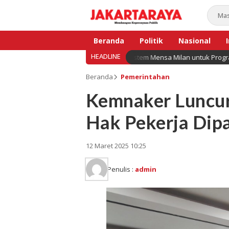
Beranda
Politik
Nasional
HEADLINE
donesia Perlu Mencontoh Sistem Mensa Milan untuk Program MBG? Ini A
Bisnis
Beranda
Pemerintahan
Kemnaker Luncu
Hak Pekerja Dip
12 Maret 2025 10:25
Penulis :
admin