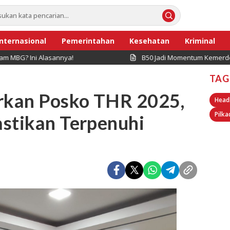
Internasional
Pemerintahan
Kesehatan
Kriminal
lasannya!
B50 Jadi Momentum Kemerdekaan Energi d
TAG
rkan Posko THR 2025,
Head
Pilka
astikan Terpenuhi