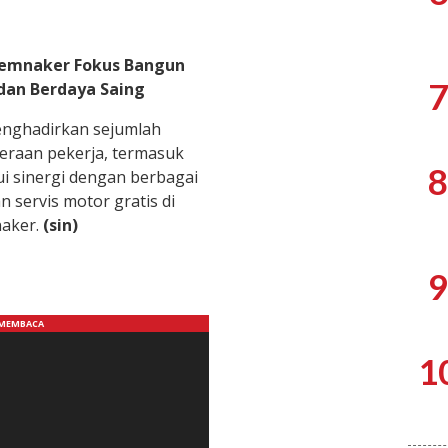
 Kemnaker Fokus Bangun
7
 dan Berdaya Saing
enghadirkan sejumlah
raan pekerja, termasuk
8
i sinergi dengan berbagai
 servis motor gratis di
naker.
(sin)
9
1