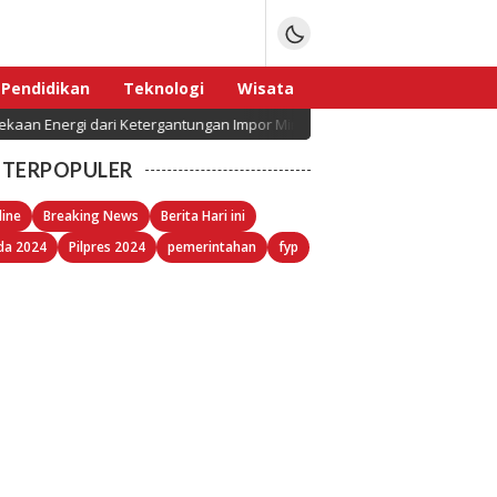
Pendidikan
Teknologi
Wisata
ari Ketergantungan Impor Minyak
Warga Sawangan P
Sport
TERPOPULER
line
Breaking News
Berita Hari ini
da 2024
Pilpres 2024
pemerintahan
fyp