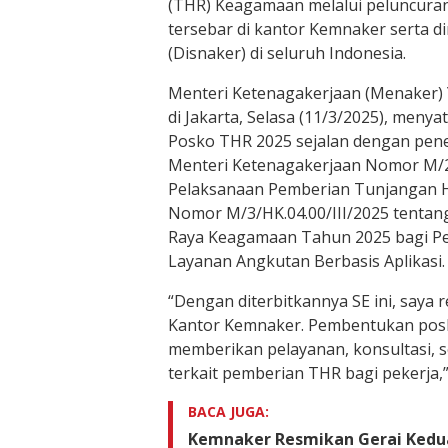
(THR) Keagamaan melalui peluncuran
tersebar di kantor Kemnaker serta d
(Disnaker) di seluruh Indonesia.
Menteri Ketenagakerjaan (Menaker) Y
di Jakarta, Selasa (11/3/2025), men
Posko THR 2025 sejalan dengan pener
Menteri Ketenagakerjaan Nomor M/2/
Pelaksanaan Pemberian Tunjangan H
Nomor M/3/HK.04.00/III/2025 tentan
Raya Keagamaan Tahun 2025 bagi Pe
Layanan Angkutan Berbasis Aplikasi.
“Dengan diterbitkannya SE ini, saya
Kantor Kemnaker. Pembentukan posk
memberikan pelayanan, konsultasi,
terkait pemberian THR bagi pekerja,
BACA JUGA:
Kemnaker Resmikan Gerai Kedu