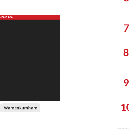
7
8
9
1
Wamenkumham