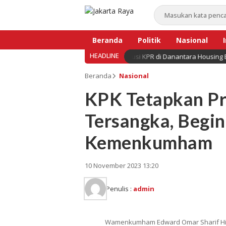
Beranda
Politik
Nasional
HEADLINE
mah Diperkuat, BNI Hadirkan Solusi KPR di Danantara Housing Expo 2026
Bisnis
Beranda
Nasional
KPK Tetapkan Pr
Tersangka, Begin
Kemenkumham
10 November 2023 13:20
Penulis :
admin
Wamenkumham Edward Omar Sharif Hia