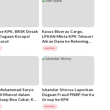
ke KPK, BRSK Desak
Kasus Blueray Cargo,
Dugaan Korupsi
LPKAN Minta KPK Telusuri
iusut
Aliran Dana ke Rekening
Heri Black
NASIONAL
Muhammad Suryo
Iskandar Sitorus Laporkan
i Muncul dalam
Dugaan Fraud PNBP Harita
Suap Bea Cukai, KPK
Group ke KPK
k Bertindak
NASIONAL