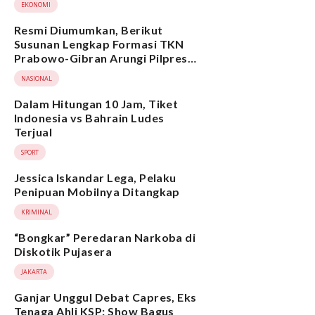
EKONOMI
Resmi Diumumkan, Berikut
Susunan Lengkap Formasi TKN
Prabowo-Gibran Arungi Pilpres
2024, Ada Ridwan Kamil hingga
NASIONAL
Suami Yenny Wahid
Dalam Hitungan 10 Jam, Tiket
Indonesia vs Bahrain Ludes
Terjual
SPORT
Jessica Iskandar Lega, Pelaku
Penipuan Mobilnya Ditangkap
KRIMINAL
“Bongkar” Peredaran Narkoba di
Diskotik Pujasera
JAKARTA
Ganjar Unggul Debat Capres, Eks
Tenaga Ahli KSP: Show Bagus