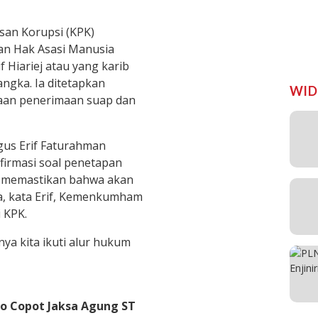
an Korupsi (KPK)
n Hak Asasi Manusia
Hiariej atau yang karib
angka. Ia ditetapkan
WID
gaan penerimaan suap dan
s Erif Faturahman
irmasi soal penetapan
ya memastikan bahwa akan
ya, kata Erif, Kemenkumham
 KPK.
nya kita ikuti alur hukum
o Copot Jaksa Agung ST