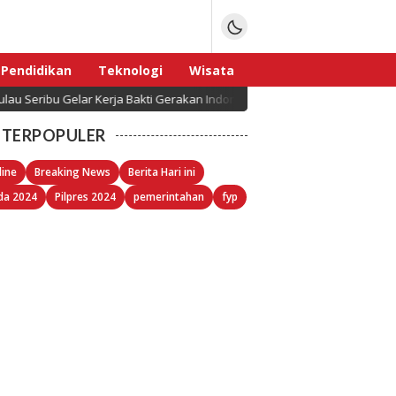
Pendidikan
Teknologi
Wisata
elar Kerja Bakti Gerakan Indonesia ASRI Langit Biru
Sport
TERPOPULER
line
Breaking News
Berita Hari ini
da 2024
Pilpres 2024
pemerintahan
fyp