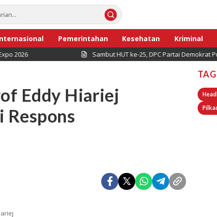
Internasional
Pemerintahan
Kesehatan
Kriminal
Sambut HUT ke-25, DPC Partai Demokrat Pulau Seribu G
TAG
of Eddy Hiariej
Head
Pilka
i Respons
riej