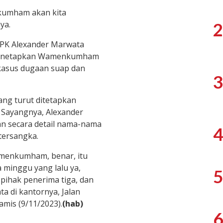
kumham akan kita
ya.
2
KPK Alexander Marwata
 menetapkan Wamenkumham
 kasus dugaan suap dan
3
yang turut ditetapkan
. Sayangnya, Alexander
 secara detail nama-nama
4
tersangka.
menkumham, benar, itu
 minggu yang lalu ya,
5
pihak penerima tiga, dan
a di kantornya, Jalan
amis (9/11/2023).
(hab)
6