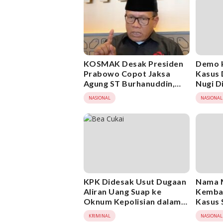
KOSMAK Desak Presiden
Demo 
Prabowo Copot Jaksa
Kasus 
Agung ST Burhanuddin,
Nugi D
Minta KPK Ambil Alih
NASIONAL
NASIONAL
Kasus Febrie Adriansyah
KPK Didesak Usut Dugaan
Nama 
Aliran Uang Suap ke
Kembal
Oknum Kepolisian dalam
Kasus 
Kasus Bea Cukai
Didesa
KRIMINAL
NASIONAL