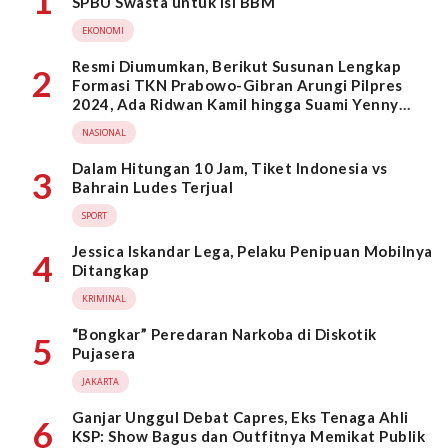
1
SPBU Swasta untuk Isi BBM
EKONOMI
Resmi Diumumkan, Berikut Susunan Lengkap
2
Formasi TKN Prabowo-Gibran Arungi Pilpres
2024, Ada Ridwan Kamil hingga Suami Yenny
Wahid
NASIONAL
Dalam Hitungan 10 Jam, Tiket Indonesia vs
3
Bahrain Ludes Terjual
SPORT
Jessica Iskandar Lega, Pelaku Penipuan Mobilnya
4
Ditangkap
KRIMINAL
“Bongkar” Peredaran Narkoba di Diskotik
5
Pujasera
JAKARTA
Ganjar Unggul Debat Capres, Eks Tenaga Ahli
6
KSP: Show Bagus dan Outfitnya Memikat Publik