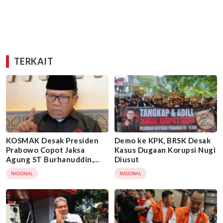
TERKAIT
KOSMAK Desak Presiden
Demo ke KPK, BRSK Desak
Prabowo Copot Jaksa
Kasus Dugaan Korupsi Nugi
Agung ST Burhanuddin,
Diusut
Minta KPK Ambil Alih Kasus
NASIONAL
NASIONAL
Febrie Adriansyah