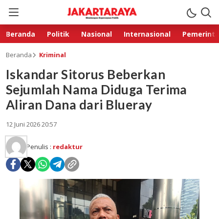
Beranda
Politik
Nasional
Internasional
Pemerint
Beranda
Kriminal
Iskandar Sitorus Beberkan
Sejumlah Nama Diduga Terima
Aliran Dana dari Blueray
12 Juni 2026 20:57
Penulis :
redaktur