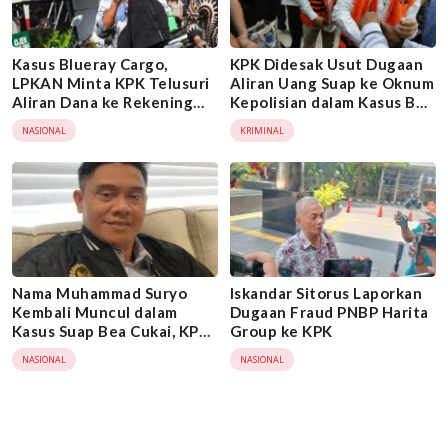
Kasus Blueray Cargo,
KPK Didesak Usut Dugaan
LPKAN Minta KPK Telusuri
Aliran Uang Suap ke Oknum
Aliran Dana ke Rekening
Kepolisian dalam Kasus Bea
Heri Black
Cukai
NASIONAL
KRIMINAL
Nama Muhammad Suryo
Iskandar Sitorus Laporkan
Kembali Muncul dalam
Dugaan Fraud PNBP Harita
Kasus Suap Bea Cukai, KPK
Group ke KPK
Didesak Bertindak
NASIONAL
NASIONAL