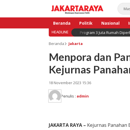
Beranda
Politik
Nasional
HEADLINE
Program 3 Juta Rumah Diperk
Bisnis
Beranda
Jakarta
Menpora dan Pa
Kejurnas Panaha
18 November 2023 15:36
Penulis :
admin
JAKARTA RAYA –
Kejurnas Panahan 