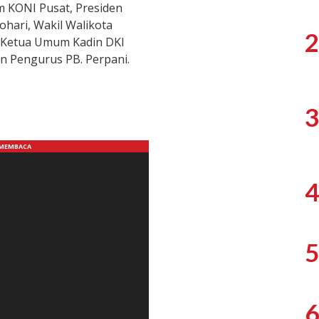
 KONI Pusat, Presiden
hari, Wakil Walikota
2
, Ketua Umum Kadin DKI
n Pengurus PB. Perpani.
3
4
5
6