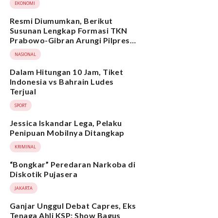
EKONOMI
Resmi Diumumkan, Berikut
Susunan Lengkap Formasi TKN
Prabowo-Gibran Arungi Pilpres
2024, Ada Ridwan Kamil hingga
NASIONAL
Suami Yenny Wahid
Dalam Hitungan 10 Jam, Tiket
Indonesia vs Bahrain Ludes
Terjual
SPORT
Jessica Iskandar Lega, Pelaku
Penipuan Mobilnya Ditangkap
KRIMINAL
“Bongkar” Peredaran Narkoba di
Diskotik Pujasera
JAKARTA
Ganjar Unggul Debat Capres, Eks
Tenaga Ahli KSP: Show Bagus