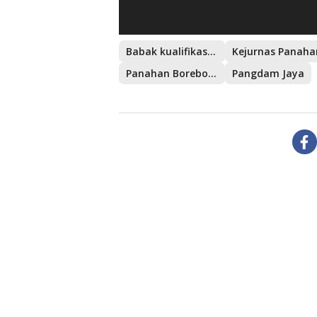
Babak kualifikasi PON XXl/2024
Kejurnas Panaha
Panahan Borebow Tahun 2023
Pangdam Jaya