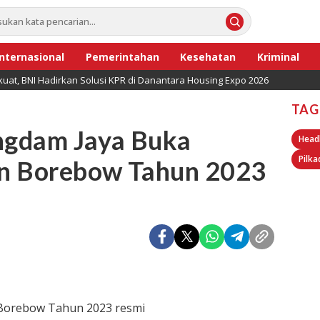
Internasional
Pemerintahan
Kesehatan
Kriminal
uat, BNI Hadirkan Solusi KPR di Danantara Housing Expo 2026
TAG
ngdam Jaya Buka
Head
Pilka
n Borebow Tahun 2023
Borebow Tahun 2023 resmi