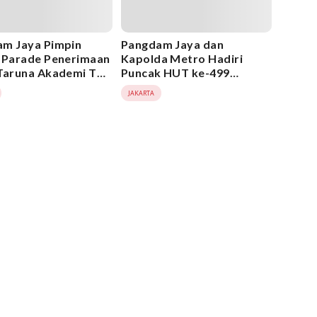
m Jaya Pimpin
Pangdam Jaya dan
 Parade Penerimaan
Kapolda Metro Hadiri
Taruna Akademi TNI
Puncak HUT ke-499
6
Jakarta di Bundaran HI
JAKARTA