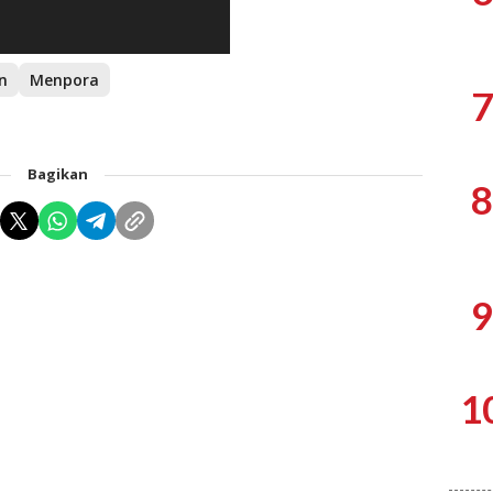
n
Menpora
7
Bagikan
8
9
1