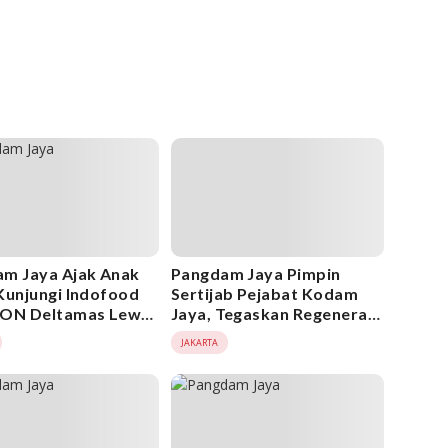
m Jaya Ajak Anak
Pangdam Jaya Pimpin
Kunjungi Indofood
Sertijab Pejabat Kodam
EON Deltamas Lewat
Jaya, Tegaskan Regenerasi
 Jayakarta ke-2
dan Profesionalisme
JAKARTA
Prajurit