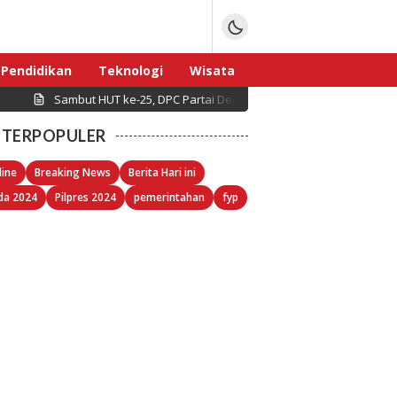
Pendidikan
Teknologi
Wisata
Sambut HUT ke-25, DPC Partai Demokrat Pulau Seribu Gelar Kerj
Sport
TERPOPULER
line
Breaking News
Berita Hari ini
da 2024
Pilpres 2024
pemerintahan
fyp