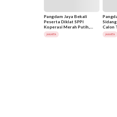
Pangdam Jaya Bekali
Pangda
Peserta Diklat SPPI
Sidang
Koperasi Merah Putih,
Calon 
Tekankan Kepemimpinan
TA 202
JAKARTA
JAKARTA
dan Pengabdian