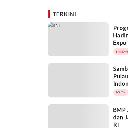
TERKINI
Progr
Hadir
Expo
EKONOMI
Samb
Pulau
Indon
POLITIK
BMP 
dan 
RI